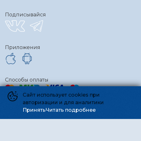
Подписывайся
Приложения
Способы оплаты
Сайт использует cookies при
авторизации и для аналитики
Контакты
Принять
Читать подробнее
Администрация
team@kinosmena.ru
Киносмена
©
2026
Powered by
p24.app