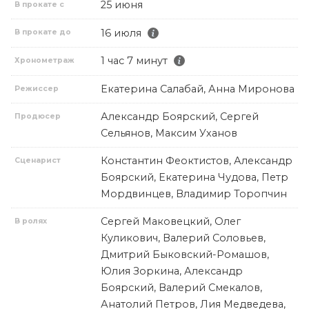
25 июня
В прокате с
16 июля
В прокате до
1 час 7 минут
Хронометраж
Екатерина Салабай, Анна Миронова
Режиссер
Александр Боярский, Сергей
Продюсер
Сельянов, Максим Уханов
Константин Феоктистов, Александр
Сценарист
Боярский, Екатерина Чудова, Петр
Мордвинцев, Владимир Торопчин
Сергей Маковецкий, Олег
В ролях
Куликович, Валерий Соловьев,
Дмитрий Быковский-Ромашов,
Юлия Зоркина, Александр
Боярский, Валерий Смекалов,
Анатолий Петров, Лия Медведева,