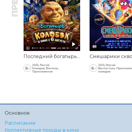
Последний богатырь. Колобок
2026, Россия
2025, Россия
6
6
+
+
Комедия, Фэнтези,
Фантастика, Приключе
Приключения
комедия
Основное
Расписание
Коллективные походы в кино