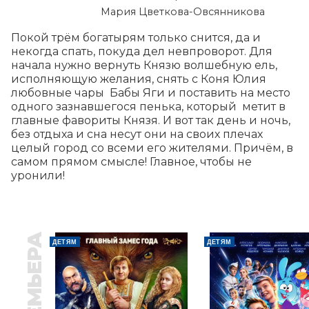
Мария Цветкова-Овсянникова
Покой трём богатырям только снится, да и 
некогда спать, покуда дел невпроворот. Для 
начала нужно вернуть Князю волшебную ель, 
исполняющую желания, снять с Коня Юлия 
любовные чары  Бабы Яги и поставить на место 
одного зазнавшегося пенька, который  метит в 
главные фавориты Князя. И вот так день и ночь, 
без отдыха и сна несут они на своих плечах 
целый город со всеми его жителями. Причём, в 
самом прямом смысле! Главное, чтобы не 
уронили!
ПРЕМЬЕРА
ДЕТЯМ
ДЕТЯМ