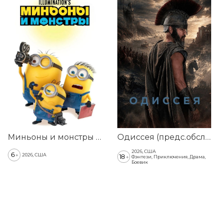
Е
Миньоны и монстры (предс.обсл. & Три добрых дела)
Одиссея (предс.обсл. & Три добрых дела)
2026, США
6
+
2026, США
18
+
Фэнтези, Приключения, Драма,
Боевик