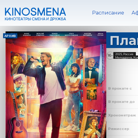
Расписание
А
Пла
АРХИВ
2025, Россия
16
+
Мелодрама, Ко
В прокате с
В прокате до
Хронометраж
Режиссер