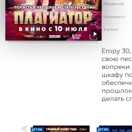
Продюсер
Сценарист
В ролях
Егору 30,
свою пес
вопреки 
шкафу по
обеспечи
прошлом 
делать с
ДЕТЯМ
ДЕТЯМ