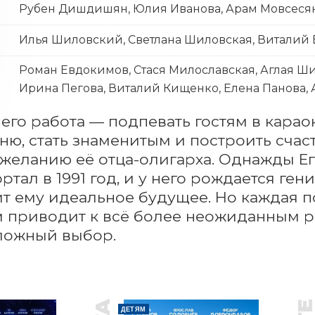
Рубен Дишдишян, Юлия Иванова, Арам Мовсеся
Илья Шиловский, Светлана Шиловская, Виталий
Роман Евдокимов, Стася Милославская, Аглая Ш
Ирина Пегова, Виталий Кищенко, Елена Панова, 
 его работа — подпевать гостям в караок
ню, стать знаменитым и построить счас
желанию её отца-олигарха. Однажды Ег
ртал в 1991 год, и у него рождается ген
т ему идеальное будущее. Но каждая по
приводит к всё более неожиданным рез
ложный выбор.
ДЕТЯМ