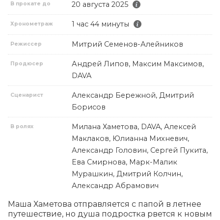
20 августа 2025
В прокате до
1 час 44 минуты
Хронометраж
Митрий Семенов-Алейников
Режиссер
Андрей Липов, Максим Максимов,
Продюсер
DAVA
Александр Бережной, Дмитрий
Сценарист
Борисов
Милана Хаметова, DAVA, Алексей
В ролях
Маклаков, Юлианна Михневич,
Александр Головин, Сергей Пукита,
Ева Смирнова, Марк-Малик
Мурашкин, Дмитрий Колчин,
Александр Абрамович
Маша Хаметова отправляется с папой в летнее 
путешествие, но душа подростка рвется к новым 