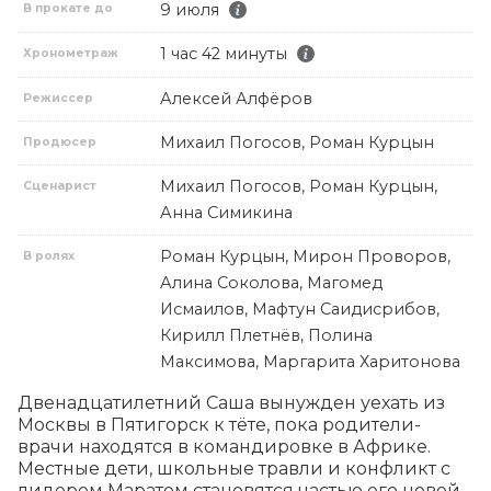
9 июля
В прокате до
1 час 42 минуты
Хронометраж
Алексей Алфёров
Режиссер
Михаил Погосов, Роман Курцын
Продюсер
Михаил Погосов, Роман Курцын,
Сценарист
Анна Симикина
Роман Курцын, Мирон Проворов,
В ролях
Алина Соколова, Магомед
Исмаилов, Мафтун Саидисрибов,
Кирилл Плетнёв, Полина
Максимова, Маргарита Харитонова
Двенадцатилетний Саша вынужден уехать из 
Москвы в Пятигорск к тёте, пока родители-
врачи находятся в командировке в Африке. 
Местные дети, школьные травли и конфликт с 
лидером Маратом становятся частью его новой 