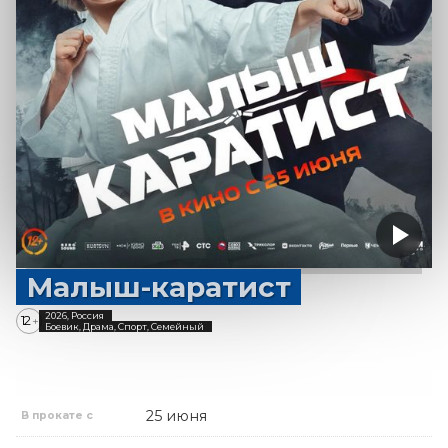
Малыш-каратист
2026, Россия
12
+
Боевик, Драма, Спорт, Семейный
25 июня
В прокате с