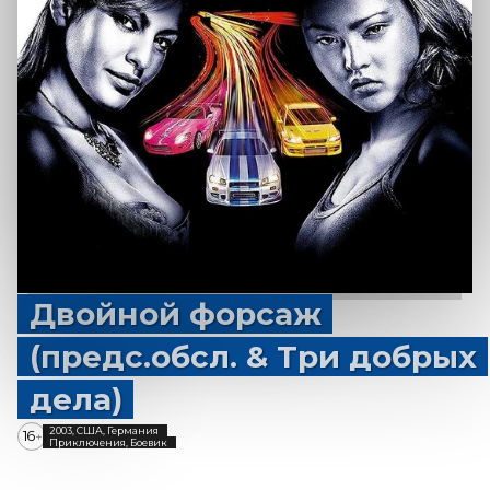
Двойной форсаж
(предс.обсл. & Три добрых
дела)
2003, США, Германия
16
+
Приключения, Боевик