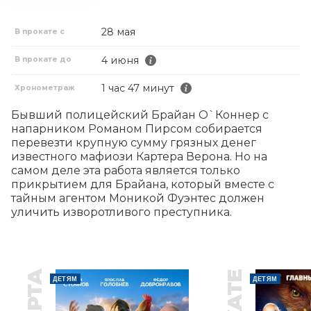
28 мая
В прокате с
4 июня
В прокате до
1 час 47 минут
Хронометраж
Бывший полицейский Брайан О`Коннер с 
напарником Романом Пирсом собирается 
перевезти крупную сумму грязных денег 
известного мафиози Картера Верона. Но на 
самом деле эта работа является только 
прикрытием для Брайана, который вместе с 
тайным агентом Моникой Фуэнтес должен 
уличить изворотливого преступника.
ДЕТЯМ
ДЕТЯМ