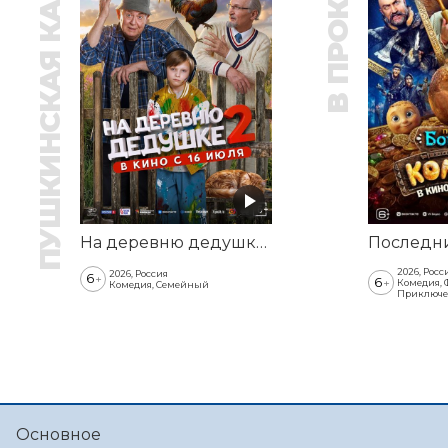
ПУШКИНСКАЯ КАРТА
В ПРОКАТЕ
На деревню дедушке 2
2026, Росс
2026, Россия
6
+
6
+
Комедия, 
Комедия, Семейный
Приключе
Основное