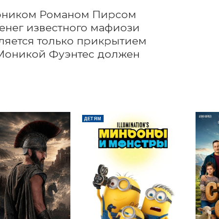
рником Романом Пирсом 
енег известного мафиози 
вляется только прикрытием 
 Моникой Фуэнтес должен 
ДЕТЯМ