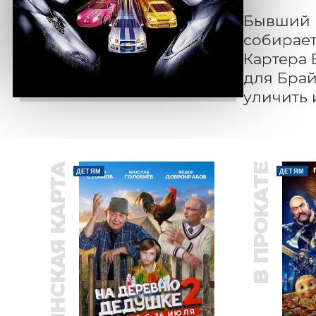
Бывший 
собирает
Картера 
для Брай
уличить 
ПУШКИНСКАЯ КАРТА
В ПРОКАТЕ
ДЕТЯМ
ДЕТЯМ