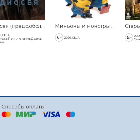
Одиссея (предс.обсл. & Три добрых дела)
Миньоны и монстры (предс.обсл. & Три добрых дела)
Стар
6, США
202
6
12
+
+
2026, США
тези, Приключения, Драма,
Сем
вик
Способы оплаты