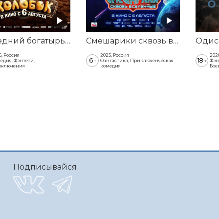
Последний богатырь. Колобок
Смешарики сквозь вселенные
6, Россия
2025, Россия
202
6
18
+
+
едия, Фэнтези,
Фантастика, Приключенческая
Фэн
ключения
комедия
Бое
Подписывайся