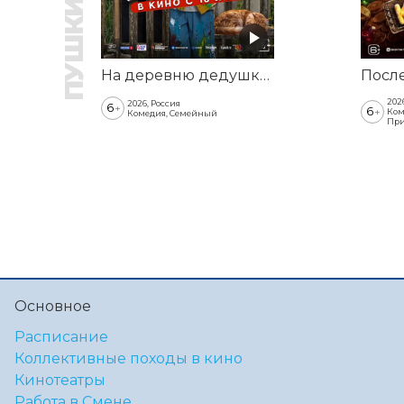
На деревню дедушке 2
202
2026, Россия
6
+
6
+
Ком
Комедия, Семейный
При
Основное
Расписание
Коллективные походы в кино
Кинотеатры
Работа в Смене