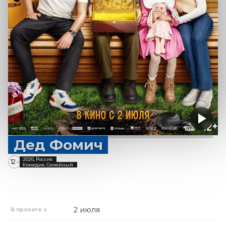
Дед Фомич
2026, Россия
12
+
Комедия, Семейный
2 июля
В прокате с