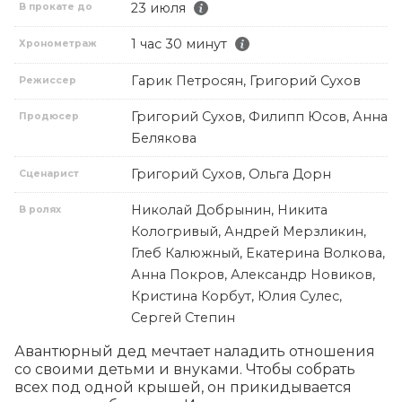
23 июля
В прокате до
1 час 30 минут
Хронометраж
Гарик Петросян, Григорий Сухов
Режиссер
Григорий Сухов, Филипп Юсов, Анна
Продюсер
Белякова
Григорий Сухов, Ольга Дорн
Сценарист
Николай Добрынин, Никита
В ролях
Кологривый, Андрей Мерзликин,
Глеб Калюжный, Екатерина Волкова,
Анна Покров, Александр Новиков,
Кристина Корбут, Юлия Сулес,
Сергей Степин
Авантюрный дед мечтает наладить отношения 
со своими детьми и внуками. Чтобы собрать 
всех под одной крышей, он прикидывается 