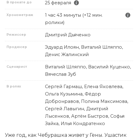
25 февраля
В прокате до
1 час 43 минуты (+12 мин.
Хронометраж
ролики)
Дмитрий Дьяченко
Режиссер
Эдуард Илоян, Виталий Шляппо,
Продюсер
Денис Жалинский
Виталий Шляппо, Василий Куценко,
Сценарист
Вячеслав Зуб
Сергей Гармаш, Елена Яковлева,
В ролях
Ольга Кузьмина, Фёдор
Добронравов, Полина Максимова,
Сергей Лавыгин, Дмитрий
Лысенков, Артём Быстров, Софья
Зайка, Илья Кондратенко
Уже год, как Чебурашка живет у Гены. Ушастик 