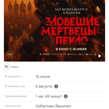
18
+
Ужасы
16 июля
В прокате с
6 августа
В прокате до
1 час 49 минут
Хронометраж
Себастьян Ваничек
Режиссер