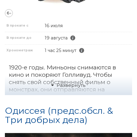
6
+
16 июля
В прокате с
19 августа
В прокате до
1 час 25 минут
Хронометраж
1920-е годы. Миньоны снимаются в
кино и покоряют Голливуд. Чтобы
снять свой собственный фильм о
монстрах, они отправляются на
поиски самых пугающих существ.
Одиссея (предс.обсл. &
Три добрых дела)