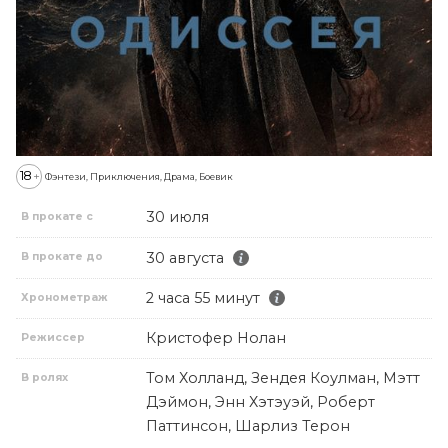
18
+
Фэнтези, Приключения, Драма, Боевик
30 июля
В прокате с
30 августа
В прокате до
2 часа 55 минут
Хронометраж
Кристофер Нолан
Режиссер
Том Холланд, Зендея Коулман, Мэтт
В ролях
Дэймон, Энн Хэтэуэй, Роберт
Паттинсон, Шарлиз Терон