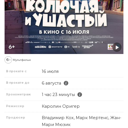
6
+
Мультфильм
16 июля
В прокате с
6 августа
В прокате до
1 час 23 минуты
Хронометраж
Каролин Оригер
Режиссер
Владимир Кох, Марк Мертенс, Жан-
Продюсер
Мари Мюзик