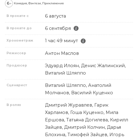
6
+
Комедия, Фэнтези, Приключения
6 августа
В прокате с
6 сентября
В прокате до
1 час 49 минут
Хронометраж
Антон Маслов
Режиссер
Эдуард Илоян, Денис Жалинский,
Продюсер
Виталий Шляппо
Виталий Шляппо, Анатолий
Сценарист
Молчанов, Василий Куценко
Дмитрий Журавлев, Гарик
В ролях
Харламов, Гоша Куценко, Мила
Ершова, Татьяна Догилева, Кирилл
Зайцев, Дмитрий Колчин, Дарья
Блохина, Тимофей Зайцев, Игорь