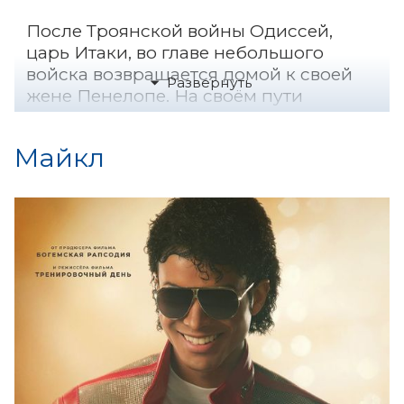
После Троянской войны Одиссей,
царь Итаки, во главе небольшого
войска возвращается домой к своей
жене Пенелопе. На своём пути
Одиссей сталкивается со множеством
испытаний, встречает циклопов, сирен
Майкл
и великанов-людоедов.