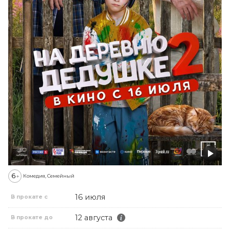
6
+
Комедия, Семейный
16 июля
В прокате с
12 августа
В прокате до