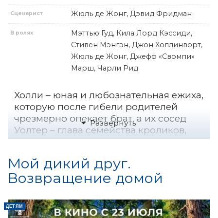
Жюль де Жонг, Дэвид Фридман
Сценарист
Мэттью Гуд, Кила Лорд Кэссиди,
В ролях
Стивен Мэнгэн, Джон Холлинворт,
Жюль де Жонг, Джефф «Свомпи»
Марш, Чарли Рид
Холли – юная и любознательная ежиха,
которую после гибели родителей
чрезмерно опекает брат, а их сосед
Уолтер – глава семейства кроликов,
отец более 50 маленьких детей. Уолтер
и Холли устали от размеренной жизни
Мой дикий друг.
и жаждут приключений. Однажды
Возвращение домой
Уолтер теряет память, и Холли идет на
небольшой обман, чтобы отправиться
с ним в незабываемое путешествие,
ДЕТЯМ
полное новых знакомств,