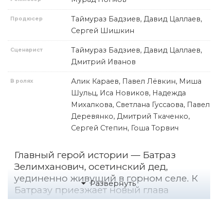
Таймураз Бадзиев, Давид Цаллаев,
Продюсер
Сергей Шишкин
Таймураз Бадзиев, Давид Цаллаев,
Сценарист
Дмитрий Иванов
Алик Караев, Павел Лёвкин, Миша
В ролях
Шульц, Иса Новиков, Надежда
Михалкова, Светлана Гуссаова, Павел
Деревянко, Дмитрий Ткаченко,
Сергей Степин, Гоша Торвич
Главный герой истории — Батраз
Зелимханович, осетинский дед,
уединенно живущий в горном селе. К
Батразу приезжает новый глава
местной администрации Семен
(Павел Деревянко), чтобы сообщить о