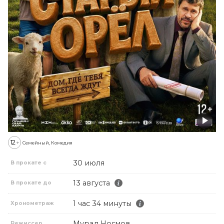
12
+
Семейный, Комедия
30 июля
В прокате с
13 августа
В прокате до
1 час 34 минуты
Хронометраж
Мурад Ногмов
Режиссер