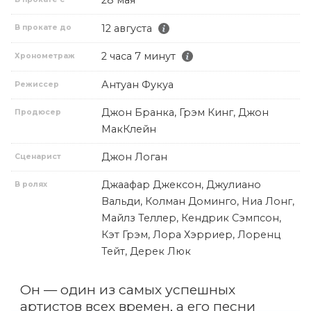
28 мая
12 августа
В прокате до
2 часа 7 минут
Хронометраж
Антуан Фукуа
Режиссер
Джон Бранка, Грэм Кинг, Джон
Продюсер
МакКлейн
Джон Логан
Сценарист
Джаафар Джексон, Джулиано
В ролях
Вальди, Колман Доминго, Ниа Лонг,
Майлз Теллер, Кендрик Сэмпсон,
Кэт Грэм, Лора Хэрриер, Лоренц
Тейт, Дерек Люк
Он — один из самых успешных
артистов всех времен, а его песни