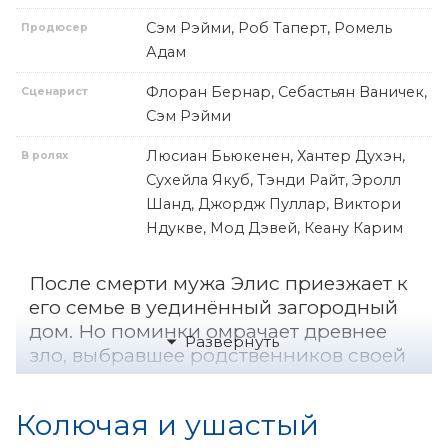
Сэм Рэйми, Роб Таперт, Ромель
Продюсер
Адам
Флоран Бернар, Себастьян Ваничек,
Сценарист
Сэм Рэйми
Люсиан Бьюкенен, Хантер Духэн,
В ролях
Сухейла Якуб, Тэнди Райт, Эролл
Шанд, Джордж Пуллар, Виктори
Ндукве, Мод Дэвей, Кеану Карим
После смерти мужа Элис приезжает к
его семье в уединённый загородный
дом. Но поминки омрачает древнее
зло, выбравшее родственников своей
новой целью. И когда семейные
демоны начинают лезть наружу, Элис
Колючая и ушастый
понимает: некоторые клятвы, данные