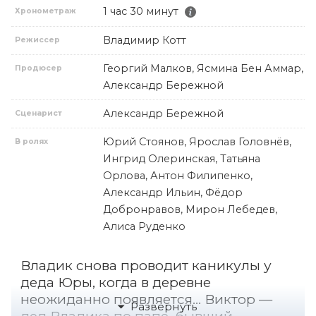
1 час 30 минут
Хронометраж
Владимир Котт
Режиссер
Георгий Малков, Ясмина Бен Аммар,
Продюсер
Александр Бережной
Александр Бережной
Сценарист
Юрий Стоянов, Ярослав Головнёв,
В ролях
Ингрид Олеринская, Татьяна
Орлова, Антон Филипенко,
Александр Ильин, Фёдор
Добронравов, Мирон Лебедев,
Алиса Руденко
Владик снова проводит каникулы у
деда Юры, когда в деревне
неожиданно появляется… Виктор —
дед Владика по папе, бывший