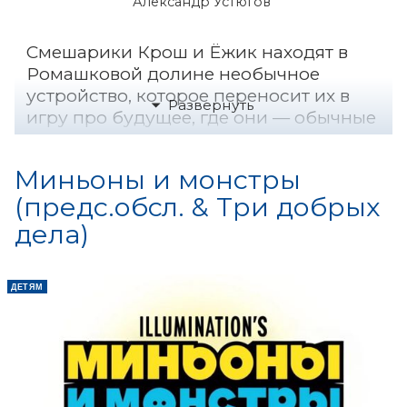
Александр Устюгов
Смешарики Крош и Ёжик находят в
Ромашковой долине необычное
устройство, которое переносит их в
игру про будущее, где они — обычные
дети на космическом корабле,
летящем на Марс. Приключения
Миньоны и монстры
начинаются тогда, когда герои
(предс.обсл. & Три добрых
осознают – это не игра.
дела)
ДЕТЯМ