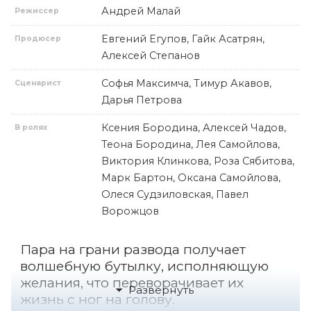
Андрей Малай
Режиссер
Евгений Егупов, Гайк Асатрян,
Продюсер
Алексей Степанов
Софья Максимча, Тимур Акавов,
Сценарист
Дарья Петрова
Ксения Бородина, Алексей Чадов,
В ролях
Теона Бородина, Лея Самойлова,
Виктория Клинкова, Роза Сябитова,
Марк Бартон, Оксана Самойлова,
Олеся Судзиловская, Павел
Ворожцов
Пара на грани развода получает
волшебную бутылку, исполняющую
желания, что переворачивает их
жизнь с ног на голову.