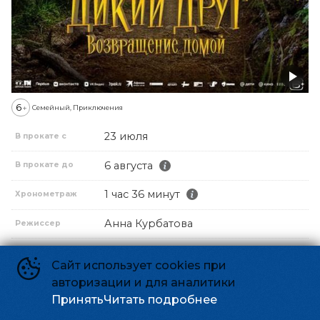
6
+
Семейный, Приключения
23 июля
В прокате с
6 августа
В прокате до
1 час 36 минут
Хронометраж
Анна Курбатова
Режиссер
Григорий Подземельный, Михаил
Продюсер
Сайт использует cookies при
Курбатов, Александр Ильин
авторизации и для аналитики
Елизавета Михайлова, Надежда
Сценарист
Принять
Читать подробнее
Гончарова, Анна Соболевская