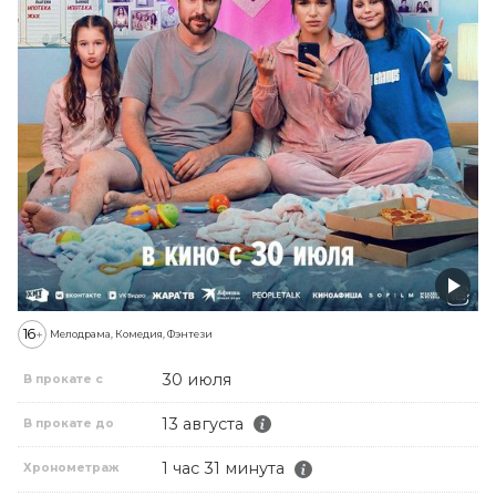
16
+
Мелодрама, Комедия, Фэнтези
30 июля
В прокате с
13 августа
В прокате до
1 час 31 минута
Хронометраж