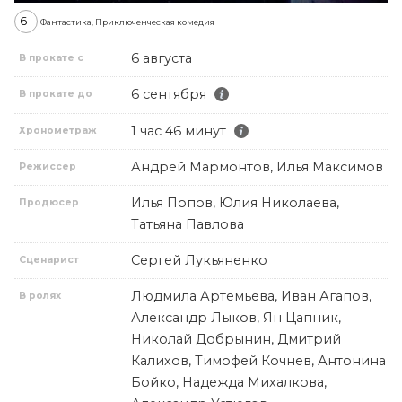
6
+
Фантастика, Приключенческая комедия
6 августа
В прокате с
6 сентября
В прокате до
1 час 46 минут
Хронометраж
Андрей Мармонтов, Илья Максимов
Режиссер
Илья Попов, Юлия Николаева,
Продюсер
Татьяна Павлова
Сергей Лукьяненко
Сценарист
Людмила Артемьева, Иван Агапов,
В ролях
Александр Лыков, Ян Цапник,
Николай Добрынин, Дмитрий
Калихов, Тимофей Кочнев, Антонина
Бойко, Надежда Михалкова,