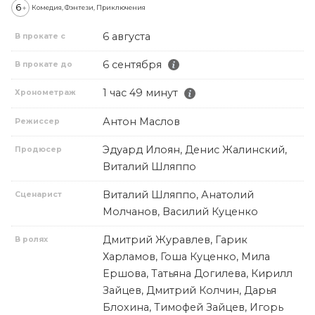
6
+
Комедия, Фэнтези, Приключения
6 августа
В прокате с
6 сентября
В прокате до
1 час 49 минут
Хронометраж
Антон Маслов
Режиссер
Эдуард Илоян, Денис Жалинский,
Продюсер
Виталий Шляппо
Виталий Шляппо, Анатолий
Сценарист
Молчанов, Василий Куценко
Дмитрий Журавлев, Гарик
В ролях
Харламов, Гоша Куценко, Мила
Ершова, Татьяна Догилева, Кирилл
Зайцев, Дмитрий Колчин, Дарья
Блохина, Тимофей Зайцев, Игорь