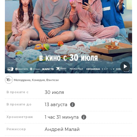
16
+
Мелодрама, Комедия, Фэнтези
30 июля
В прокате с
13 августа
В прокате до
1 час 31 минута
Хронометраж
Андрей Малай
Режиссер