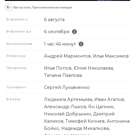
6
+
Фантастика, Приключенческая комедия
6 августа
В прокате с
6 сентября
В прокате до
1 час 46 минут
Хронометраж
Андрей Мармонтов, Илья Максимов
Режиссер
Илья Попов, Юлия Николаева,
Продюсер
Татьяна Павлова
Сергей Лукьяненко
Сценарист
Людмила Артемьева, Иван Агапов,
В ролях
Александр Лыков, Ян Цапник,
Николай Добрынин, Дмитрий
Калихов, Тимофей Кочнев, Антонина
Бойко, Надежда Михалкова,