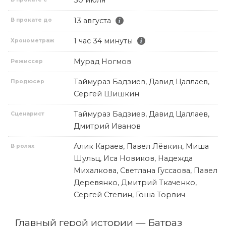
30 июля
13 августа
В прокате до
1 час 34 минуты
Хронометраж
Мурад Ногмов
Режиссер
Таймураз Бадзиев, Давид Цаллаев,
Продюсер
Сергей Шишкин
Таймураз Бадзиев, Давид Цаллаев,
Сценарист
Дмитрий Иванов
Алик Караев, Павел Лёвкин, Миша
В ролях
Шульц, Иса Новиков, Надежда
Михалкова, Светлана Гуссаова, Павел
Деревянко, Дмитрий Ткаченко,
Сергей Степин, Гоша Торвич
Главный герой истории — Батраз