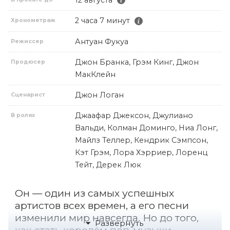
2 часа 7 минут
Хронометраж
Антуан Фукуа
Режиссер
Джон Бранка, Грэм Кинг, Джон
Продюсер
МакКлейн
Джон Логан
Сценарист
Джаафар Джексон, Джулиано
В ролях
Вальди, Колман Доминго, Ниа Лонг,
Майлз Теллер, Кендрик Сэмпсон,
Кэт Грэм, Лора Хэрриер, Лоренц
Тейт, Дерек Люк
Он — один из самых успешных
артистов всех времен, а его песни
изменили мир навсегда. Но до того,
как стать королём поп-музыки,