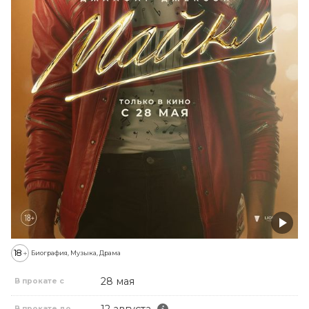
деревню. Чтобы справиться с этой
задачей, ему нужна помощь сына и
внуков, которым очень непросто
вырваться из городской жизни.
18
+
Биография, Музыка, Драма
28 мая
В прокате с
12 августа
В прокате до