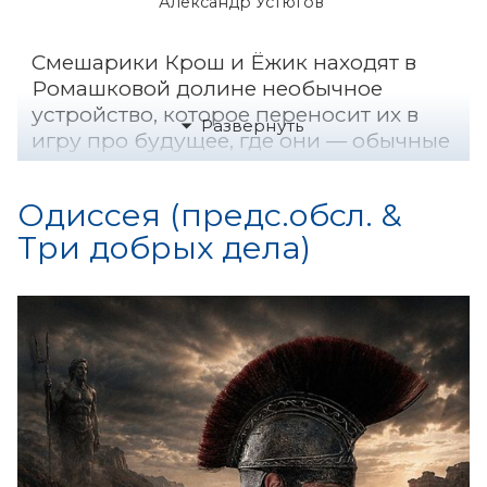
Александр Устюгов
Смешарики Крош и Ёжик находят в
Ромашковой долине необычное
устройство, которое переносит их в
игру про будущее, где они — обычные
дети на космическом корабле,
летящем на Марс. Приключения
Одиссея (предс.обсл. &
начинаются тогда, когда герои
Три добрых дела)
осознают – это не игра.