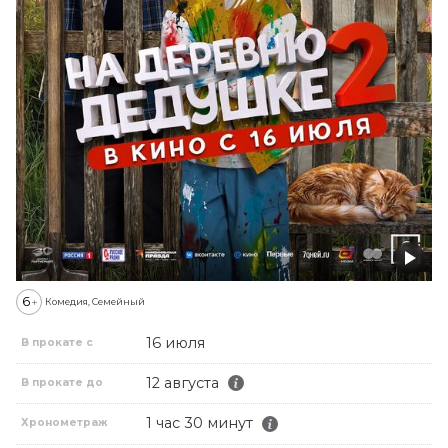
6
+
Комедия, Семейный
16 июля
В прокате с
12 августа
В прокате до
1 час 30 минут
Хронометраж