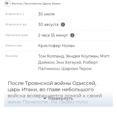
18
+
Фэнтези, Приключения, Драма, Боевик
30 июля
В прокате с
30 августа
В прокате до
2 часа 55 минут
Хронометраж
Кристофер Нолан
Режиссер
Том Холланд, Зендея Коулман, Мэтт
В ролях
Дэймон, Энн Хэтэуэй, Роберт
Паттинсон, Шарлиз Терон
После Троянской войны Одиссей,
царь Итаки, во главе небольшого
войска возвращается домой к своей
жене Пенелопе. На своём пути
Одиссей сталкивается со множеством
испытаний, встречает циклопов, сирен