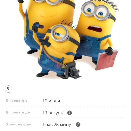
6
+
16 июля
В прокате с
19 августа
В прокате до
1 час 25 минут
Хронометраж