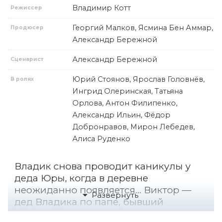
Владимир Котт
Режиссер
Георгий Малков, Ясмина Бен Аммар,
Продюсер
Александр Бережной
Александр Бережной
Сценарист
Юрий Стоянов, Ярослав Головнёв,
В ролях
Ингрид Олеринская, Татьяна
Орлова, Антон Филипенко,
Александр Ильин, Фёдор
Добронравов, Мирон Лебедев,
Алиса Руденко
Владик снова проводит каникулы у
деда Юры, когда в деревне
неожиданно появляется… Виктор —
дед Владика по папе, бывший
дипломат. Он быстро находит общий