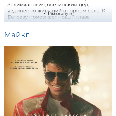
Зелимханович, осетинский дед,
уединенно живущий в горном селе. К
Батразу приезжает новый глава
местной администрации Семен
(Павел Деревянко), чтобы сообщить о
Майкл
решении ликвидировать село, потому
что «один человек — не
административная единица». Семену
нужно получить письменное согласие
Батраза на переезд в город, но дед
никуда уезжать не собирается,
правда, при этом он не понимает, как
может единолично противостоять
решению администрации. В газете
Батраз видит заметку об альпийских
поселениях, привлекающих миллионы
туристов, и решает вернуть жизнь в
родное село, превратив его в эко-