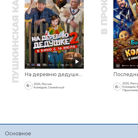
ПУШКИНСКАЯ КАРТА
В ПРОКАТЕ
На деревню дедушке 2
2026, Росс
2026, Россия
6
+
6
+
Комедия, 
Комедия, Семейный
Приключе
Основное