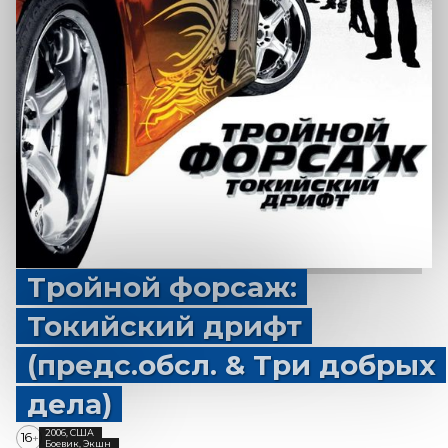
Тройной форсаж:
Токийский дрифт
(предс.обсл. & Три добрых
дела)
2006, США
16
+
Боевик, Экшн