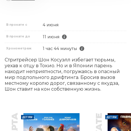
4 июня
В прокате с
11 июня
В прокате до
1 час 44 минуты
Хронометраж
Стритрейсер Шон Косуэлл избегает тюрьмы, 
уехав к отцу в Токио. Но и в Японии парень 
находит неприятности, погружаясь в опасный 
мир подпольного дрифтинга. Бросив вызов 
местному королю дорог, связанному с якудза, 
Шон ставит на кон собственную жизнь.
ДЕТЯМ
ДЕТЯМ