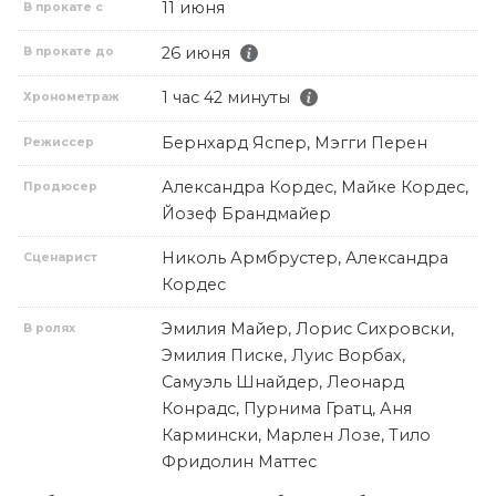
11 июня
В прокате с
26 июня
В прокате до
1 час 42 минуты
Хронометраж
Бернхард Яспер, Мэгги Перен
Режиссер
Александра Кордес, Майке Кордес,
Продюсер
Йозеф Брандмайер
Николь Армбрустер, Александра
Сценарист
Кордес
Эмилия Майер, Лорис Сихровски,
В ролях
Эмилия Писке, Луис Ворбах,
Самуэль Шнайдер, Леонард
Конрадс, Пурнима Гратц, Аня
Кармински, Марлен Лозе, Тило
Фридолин Маттес