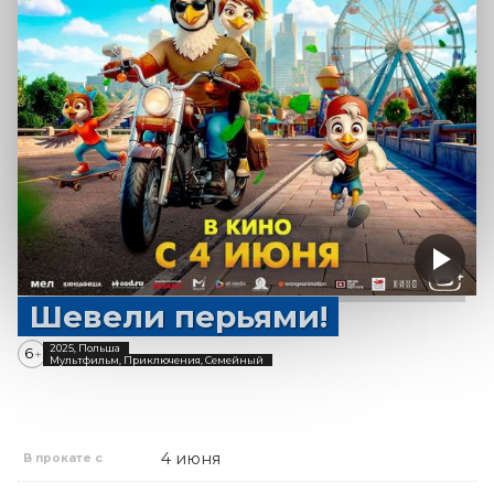
Шевели перьями!
2025, Польша
6
+
Мультфильм, Приключения, Семейный
4 июня
В прокате с