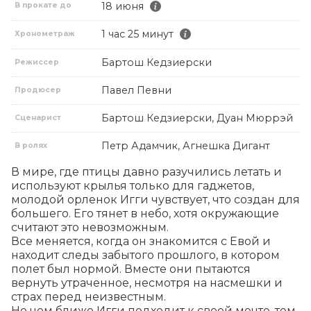
18 июня
В прокате до
1 час 25 минут
Хронометраж
Бартош Кедзиерски
Режиссер
Павел Певни
Продюсер
Бартош Кедзиерски, Дуан Мюррэй
Сценарист
Петр Адамчик, Агнешка Дигант
В ролях
В мире, где птицы давно разучились летать и 
используют крылья только для гаджетов, 
молодой орленок Игги чувствует, что создан для 
большего. Его тянет в небо, хотя окружающие 
считают это невозможным.

Все меняется, когда он знакомится с Евой и 
находит следы забытого прошлого, в котором 
полет был нормой. Вместе они пытаются 
вернуть утраченное, несмотря на насмешки и 
страх перед неизвестным.

Но чем ближе Игги подходит к своей мечте, тем 