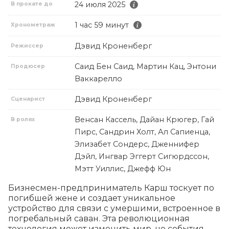
24 июля 2025
В прокате до
1 час 59 минут
Хронометраж
Дэвид Кроненберг
Режиссер
Саид Бен Саид, Мартин Кац, Энтони
Продюсер
Ваккарелло
Дэвид Кроненберг
Сценарист
Венсан Кассель, Дайан Крюгер, Гай
В ролях
Пирс, Сандрин Холт, Ал Сапиенца,
Элизабет Сондерс, Дженнифер
Дэйл, Ингвар Эггерт Сигюрдссон,
Мэтт Уиллис, Джефф Юн
Бизнесмен-предприниматель Карш тоскует по 
погибшей жене и создает уникальное 
устройство для связи с умершими, встроенное в 
погребальный саван. Эта революционная 
технология может изменить мир, но события 