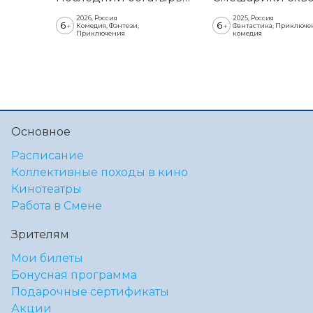
2026, Россия
2025, Россия
6
6
+
+
Комедия, Фэнтези,
Фантастика, Приключе
Приключения
комедия
Основное
Расписание
Коллективные походы в кино
Кинотеатры
Работа в Смене
Зрителям
Мои билеты
Бонусная программа
Подарочные сертификаты
Акции