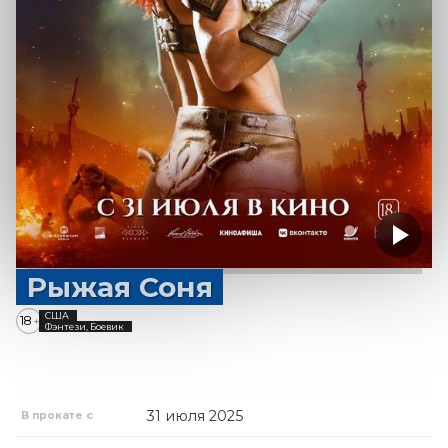
Рыжая Соня
США
18
+
Фэнтези, Боевик
31 июля 2025
В прокате с