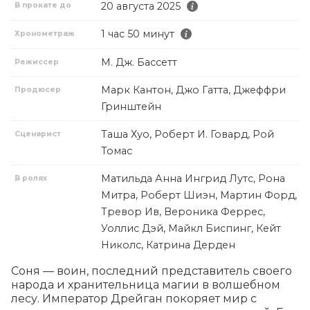
20 августа 2025
В прокате до
1 час 50 минут
Хронометраж
М. Дж. Бассетт
Режиссер
Марк Кантон, Джо Гатта, Джеффри
Продюсер
Гринштейн
Таша Хуо, Роберт И. Говард, Рой
Сценарист
Томас
Матильда Анна Ингрид Лутс, Рона
В ролях
Митра, Роберт Шиэн, Мартин Форд,
Тревор Ив, Вероника Феррес,
Уоллис Дэй, Майкл Биспинг, Кейт
Николс, Катрина Дерден
Соня — воин, последний представитель своего 
народа и хранительница магии в волшебном 
лесу. Император Дрейган покоряет мир с 