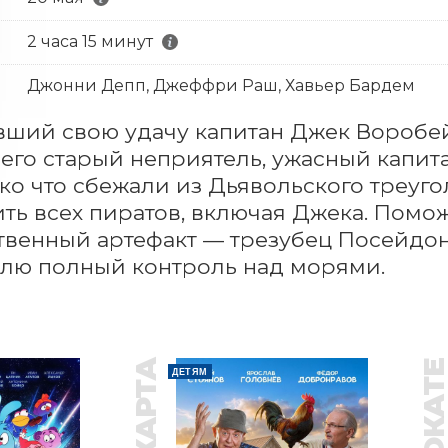
2 часа 15 минут
Джонни Депп, Джеффри Раш, Хавьер Бардем
ший свою удачу капитан Джек Воробей 
 его старый неприятель, ужасный капита
ко что сбежали из Дьявольского треуго
ть всех пиратов, включая Джека. Помож
венный артефакт — трезубец Посейдона
лю полный контроль над морями.
В ПРОКАТ
ДЕТЯМ