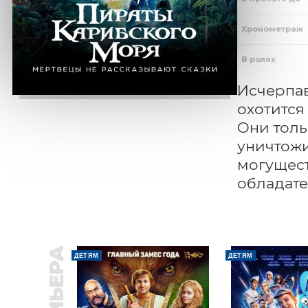
Хронометраж
В ролях
Исчерпав
охотится
Они толь
уничтожи
могущест
обладате
ПРЕМЬЕРА
ДЕТЯМ
ДЕТЯМ