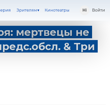
ерия
Зрителям
Кинотеатры
Войти
ря: мертвецы не
редс.обсл. & Три