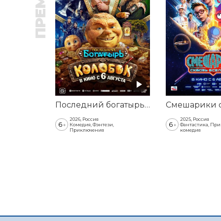
Последний богатырь. Колобок
2026, Россия
2025, Россия
6
6
+
+
Комедия, Фэнтези,
Фантастика, Пр
Приключения
комедия