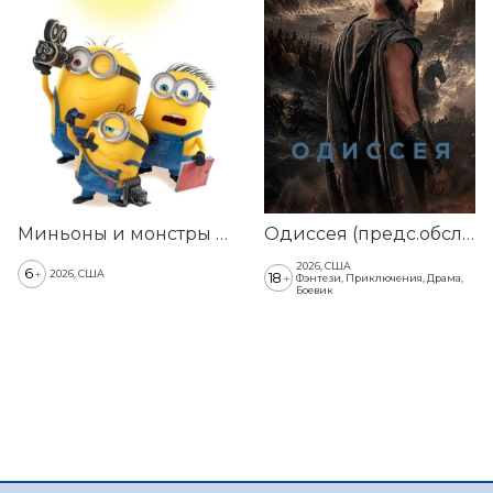
Миньоны и монстры (предс.обсл. & Три добрых дела)
Одиссея (предс.обсл. & Три добрых дела)
2026, США
6
+
2026, США
18
+
Фэнтези, Приключения, Драма,
Боевик