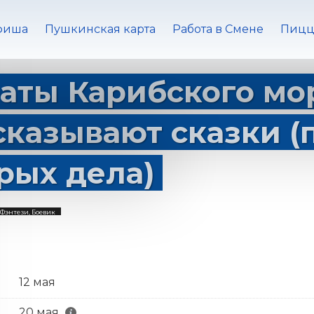
фиша
Пушкинская карта
Работа в Смене
Пицц
аты Карибского мо
сказывают сказки (п
рых дела)
Фэнтези, Боевик
12 мая
20 мая