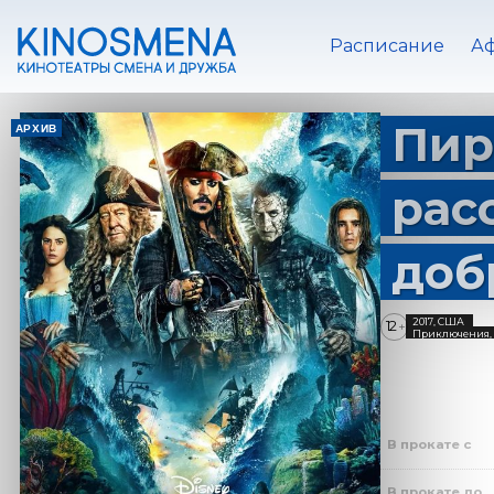
Расписание
А
Пир
АРХИВ
рас
доб
2017, США
12
+
Приключения, 
В прокате с
В прокате до