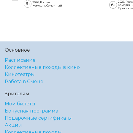
2026, Росс
2026, Россия
6
+
6
+
Комедия, 
Комедия, Семейный
Приключе
Основное
Расписание
Коллективные походы в кино
Кинотеатры
Работа в Смене
Зрителям
Мои билеты
Бонусная программа
Подарочные сертификаты
Акции
Коллективные походы