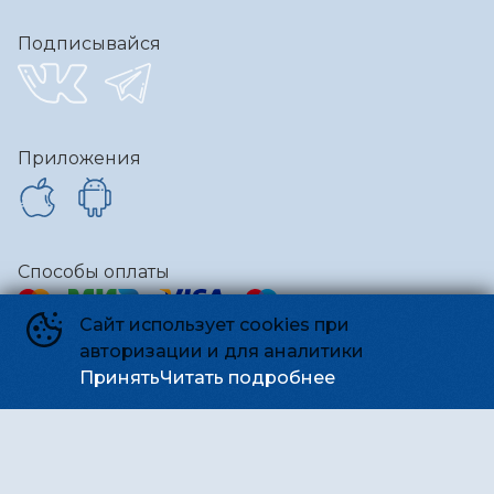
Подписывайся
Приложения
Способы оплаты
Сайт использует cookies при
авторизации и для аналитики
Контакты
Принять
Читать подробнее
Администрация
team@kinosmena.ru
Киносмена
©
2026
Powered by
p24.app