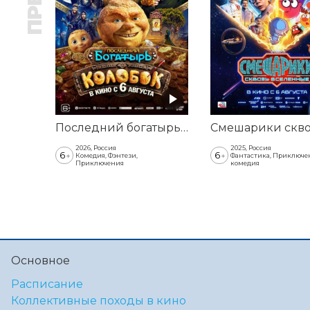
Последний богатырь. Колобок
2026, Россия
2025, Россия
6
6
+
+
Комедия, Фэнтези,
Фантастика, Приключе
Приключения
комедия
Основное
Расписание
Коллективные походы в кино