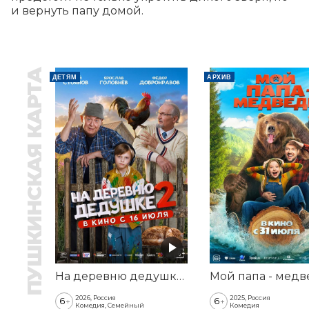
и вернуть папу домой.
ПУШКИНСКАЯ КАРТА
ДЕТЯМ
АРХИВ
На деревню дедушке 2
Мой папа - медв
2026, Россия
2025, Россия
6
6
+
+
Комедия, Семейный
Комедия