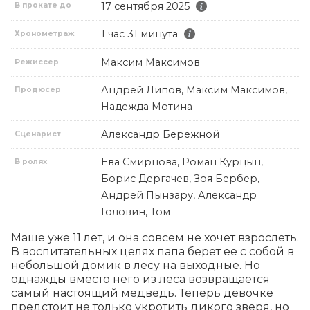
17 сентября 2025
В прокате до
1 час 31 минута
Хронометраж
Максим Максимов
Режиссер
Андрей Липов, Максим Максимов,
Продюсер
Надежда Мотина
Александр Бережной
Сценарист
Ева Смирнова, Роман Курцын,
В ролях
Борис Дергачев, Зоя Бербер,
Андрей Пынзару, Александр
Головин, Том
Маше уже 11 лет, и она совсем не хочет взрослеть. 
В воспитательных целях папа берет ее с собой в 
небольшой домик в лесу на выходные. Но 
однажды вместо него из леса возвращается 
самый настоящий медведь. Теперь девочке 
предстоит не только укротить дикого зверя, но 