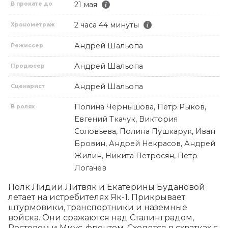
21 мая
В прокате до
2 часа 44 минуты
Хронометраж
Андрей Шальопа
Режиссер
Андрей Шальопа
Продюсер
Андрей Шальопа
Сценарист
Полина Чернышова, Пётр Рыков,
В ролях
Евгений Ткачук, Виктория
Соловьева, Полина Пушкарук, Иван
Бровин, Андрей Некрасов, Андрей
Жилин, Никита Петросян, Петр
Логачев
Полк Лидии Литвяк и Екатерины Будановой 
летает на истребителях Як-1. Прикрывает 
штурмовики, транспортники и наземные 
войска. Они сражаются над Сталинградом, 
Ростовом и Миус-фронтом. Сходятся в схватках с 