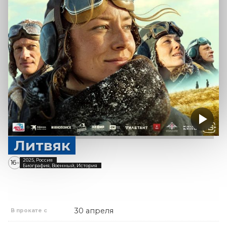
Литвяк
2025, Россия
16
+
Биография, Военный, История
30 апреля
В прокате с