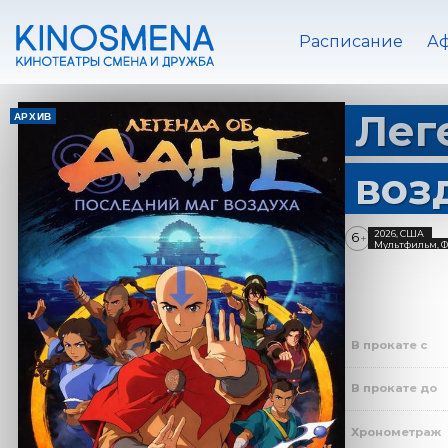
Расписание
А
Лег
АРХИВ
воз
2026, США
6
+
Мультфильм, Ф
В прокате с
В прокате до
Хронометраж