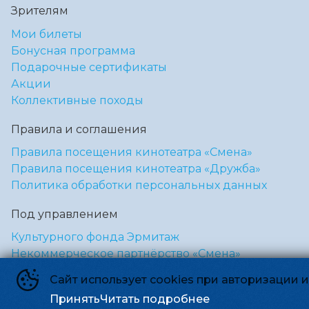
Зрителям
Мои билеты
Бонусная программа
Подарочные сертификаты
Акции
Коллективные походы
Правила и соглашения
Правила посещения кинотеатра «Смена»
Правила посещения кинотеатра «Дружба»
Политика обработки персональных данных
Под управлением
Культурного фонда Эрмитаж
Некоммерческое партнёрство «Смена»
Сайт использует cookies при авторизации 
Киносмена
©
2026
Принять
Читать подробнее