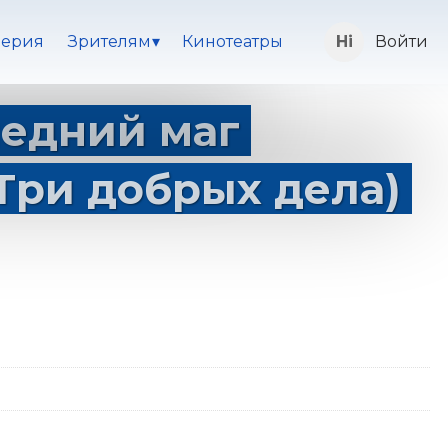
ерия
Зрителям
Кинотеатры
Войти
ледний маг
 Три добрых дела)