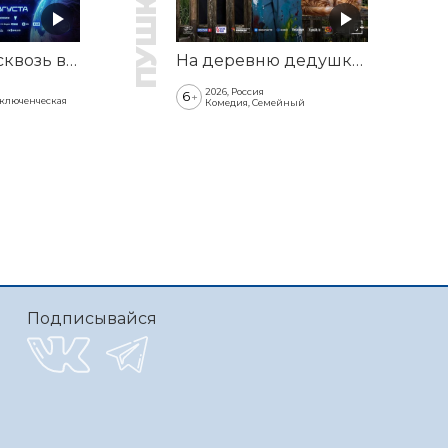
Смешарики сквозь вселенные
На деревню дедушке 2
2026, Россия
6
+
иключенческая
Комедия, Семейный
Подписывайся