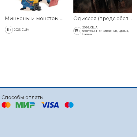
Миньоны и монстры (предс.обсл. & Три добрых дела)
Одиссея (предс.обсл. & Три добрых дела)
2026, США
6
+
2026, США
18
+
Фэнтези, Приключения, Драма,
Боевик
Способы оплаты