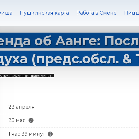
фиша
Пушкинская карта
Работа в Смене
Пицц
енда об Аанге: Пос
духа (предс.обсл. &
энтези, Семейный, Приключения
23 апреля
23 мая
1 час 39 минут