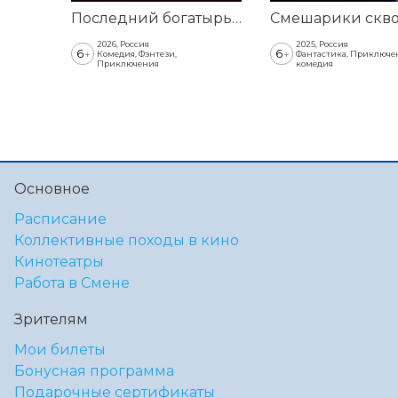
Последний богатырь. Колобок
2026, Россия
2025, Россия
6
6
+
+
Комедия, Фэнтези,
Фантастика, Приключе
Приключения
комедия
Основное
Расписание
Коллективные походы в кино
Кинотеатры
Работа в Смене
Зрителям
Мои билеты
Бонусная программа
Подарочные сертификаты