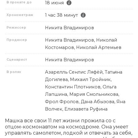
18 июня
В прокате до
1 час 38 минут
Хронометраж
Никита Владимиров
Режиссер
Никита Владимиров, Николай
Продюсер
Костомаров, Николай Артемьев
Никита Владимиров
Сценарист
Азарелль Сенлис Ляфёй, Татьяна
В ролях
Догилева, Михаил Тройник,
Константин Плотников, Ольга
Лапшина, Мария Смольникова,
Фрол Фролов, Дана Абызова, Яна
Волчек, Елизавета Руфина
Машка все свои 11 лет жизни прожила со с 
отцом-космонавтом на космодроме. Она умеет 
управлять самолетом, лодкой и отвечать за себя, 