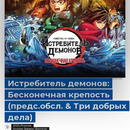
Истребитель демонов:
Бесконечная крепость
(предс.обсл. & Три добрых
дела)
2025, Япония
12
+
Аниме, Боевик, Фэнтези