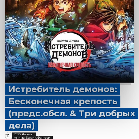
Истребитель демонов:
Бесконечная крепость
(предс.обсл. & Три добрых
дела)
2025, Япония
12
+
Аниме, Боевик, Фэнтези