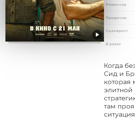
Режиссер
Продюсер
Сценарист
В ролях
Когда бе
Сид и Бр
которая 
элитной 
стратеги
там проя
ситуация