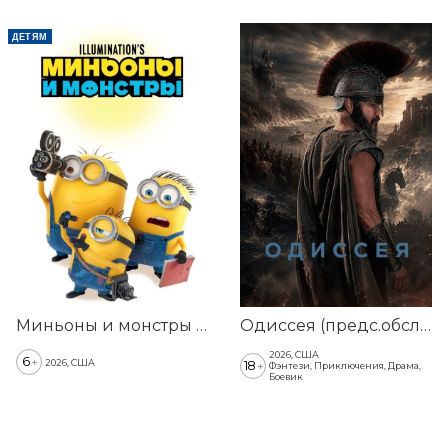
Е
ДЕТЯМ
Миньоны и монстры (предс.обсл. & Три добрых дела)
Одиссея (предс.обсл. & Три добрых дела)
2026, США
6
+
2026, США
18
+
Фэнтези, Приключения, Драма,
Боевик