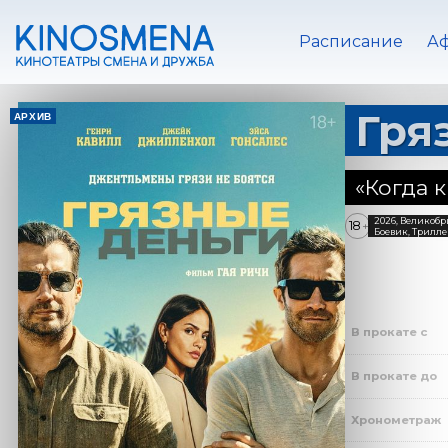
Расписание
А
Гря
АРХИВ
«Когда 
2026, Великоб
18
+
Боевик, Трилле
В прокате с
В прокате до
Хронометраж