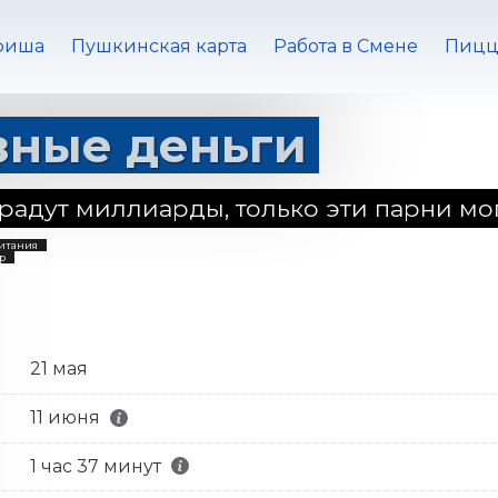
фиша
Пушкинская карта
Работа в Смене
Пицц
зные деньги
крадут миллиарды, только эти парни мог
ритания
р
21 мая
11 июня
1 час 37 минут