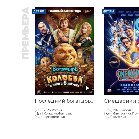
ПРЕМЬЕРА
ДЕТЯМ
ДЕТЯМ
Последний богатырь. Колобок
2026, Россия
2025, Россия
6
6
+
+
Комедия, Фэнтези,
Фантастика, Пр
Приключения
комедия