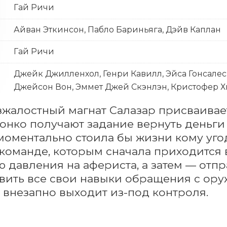
Гай Ричи
Айван Эткинсон, Пабло Бариньяга, Дэйв Каплан
Гай Ричи
Джейк Джилленхол, Генри Кавилл, Эйса Гонсалес
Джейсон Вон, Эммет Джей Скэнлэн, Кристофер Х
зжалостный магнат Салазар присваивае
онко получают задание вернуть деньги
моментально стоила бы жизни кому угодн
команде, которым сначала приходится 
ю давления на афериста, а затем — отпр
вить все свои навыки обращения с оруж
 внезапно выходит из-под контроля.