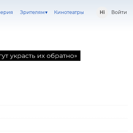
ерия
Зрителям
Кинотеатры
Войти
ут украсть их обратно»