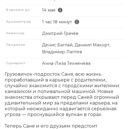
14 мая
В прокате до
1 час 18 минут
Хронометраж
Дмитрий Грачёв
Режиссер
Денис Баглай, Даниил Махорт,
Продюсер
Владимир Лаптев
Анна-Лиза Техменёва
Сценарист
Грузовичок-подросток Саня, всю жизнь 
проработавший в карьере с родителями, 
случайно знакомится с городскими жителями: 
камазиком и поливальной машиной. Новые 
знакомства открывают перед Саней огромный 
удивительный мир за пределами карьера, на 
который неожиданно надвигается серьезная 
угроза — проснувшийся вулкан в горах.

Теперь Сане и его друзьям предстоит 