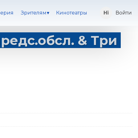
ерия
Зрителям
Кинотеатры
Войти
предс.обсл. & Три