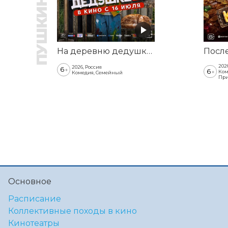
На деревню дедушке 2
202
2026, Россия
6
+
6
+
Ком
Комедия, Семейный
При
Основное
Расписание
Коллективные походы в кино
Кинотеатры