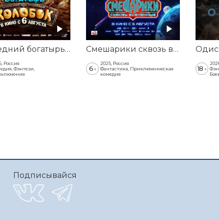
Последний богатырь. Колобок
Смешарики сквозь вселенные
6, Россия
2025, Россия
202
6
18
+
+
едия, Фэнтези,
Фантастика, Приключенческая
Фэн
ключения
комедия
Бое
Подписывайся