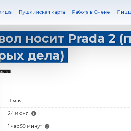
фиша
Пушкинская карта
Работа в Смене
Пицц
вол носит Prada 2 (
рых дела)
драма
11 мая
24 июня
1 час 59 минут