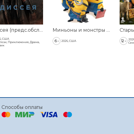
Одиссея (предс.обсл. & Три добрых дела)
Миньоны и монстры (предс.обсл. & Три добрых дела)
Стар
6, США
202
6
12
+
+
2026, США
тези, Приключения, Драма,
Сем
вик
Способы оплаты