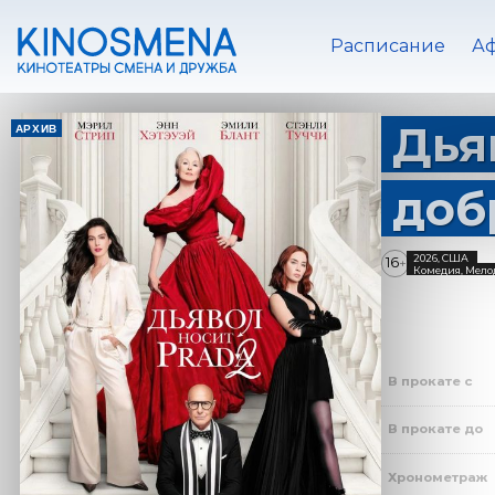
Расписание
А
Дья
АРХИВ
доб
2026, США
16
+
Комедия, Мело
В прокате с
В прокате до
Хронометраж