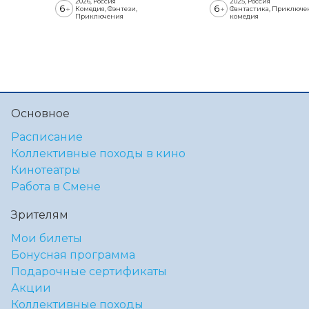
2026, Россия
2025, Россия
6
6
+
+
Комедия, Фэнтези,
Фантастика, Приключе
Приключения
комедия
Основное
Расписание
Коллективные походы в кино
Кинотеатры
Работа в Смене
Зрителям
Мои билеты
Бонусная программа
Подарочные сертификаты
Акции
Коллективные походы