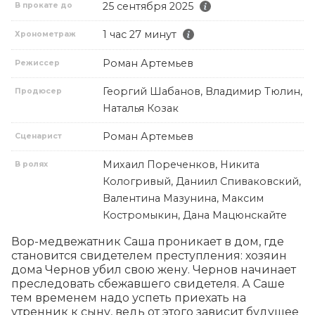
25 сентября 2025
В прокате до
1 час 27 минут
Хронометраж
Роман Артемьев
Режиссер
Георгий Шабанов, Владимир Тюлин,
Продюсер
Наталья Козак
Роман Артемьев
Сценарист
Михаил Пореченков, Никита
В ролях
Кологривый, Даниил Спиваковский,
Валентина Мазунина, Максим
Костромыкин, Дана Мацюнскайте
Вор-медвежатник Саша проникает в дом, где 
становится свидетелем преступления: хозяин 
дома Чернов убил свою жену. Чернов начинает 
преследовать сбежавшего свидетеля. А Саше 
тем временем надо успеть приехать на 
утренник к сыну, ведь от этого зависит будущее 