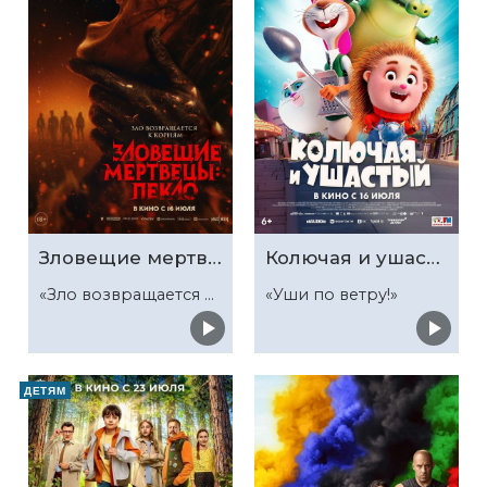
Зловещие мертвецы: Пекло
Колючая и ушастый
«Зло возвращается к корням»
«Уши по ветру!»
ДЕТЯМ