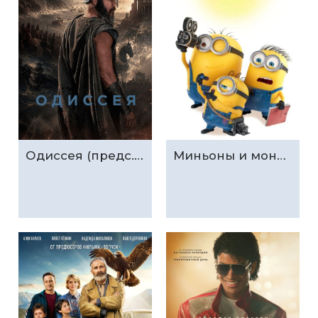
Одиссея (предс.обсл. & Три добрых дела)
Миньоны и монстры (предс.обсл. & Три добрых дела)