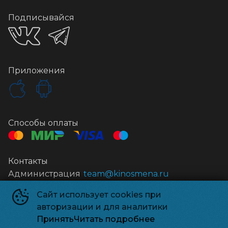
Подписывайся
Приложения
Способы оплаты
Контакты
Администрация
team@kinosmena.ru
Сайт использует cookies при
Киносмена
©
2026
авторизации и для аналитики
Powered by
p24.app
Принять
Читать подробнее