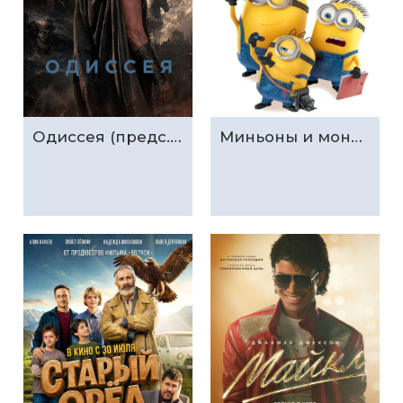
Одиссея (предс.обсл. & Три добрых дела)
Миньоны и монстры (предс.обсл. & Три добрых дела)