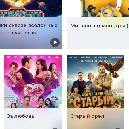
ки сквозь вселенные
ь не просто так»
За любовь
Старый орёл