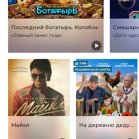
Последний богатырь. Колобок
Смешари
«Главный замес года»
«Дети здес
ДЕТЯМ
ПУШКИНСКАЯ КАРТА
Майкл
На деревню дедушке 2