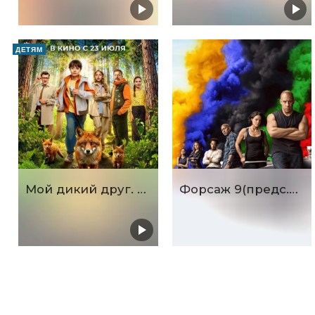
ДЕТЯМ
Мой дикий друг. Возвращение домой
Форсаж 9(предс.обсл. & Три добрых дела)