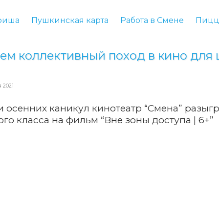
фиша
Пушкинская карта
Работа в Смене
Пицц
 2021
 осенних каникул кинотеатр “Смена” разыгр
ого класса на фильм “Вне зоны доступа | 6+”