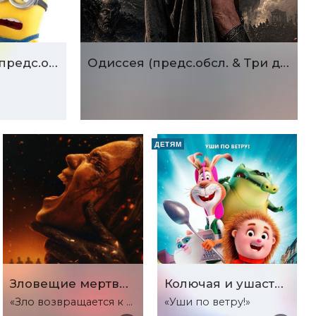
Миньоны и монстры (предс.обсл. & Три добрых дела)
Одиссея (предс.обсл. & Три добрых дела)
ДЕТЯМ
Зловещие мертвецы: Пекло
Колючая и ушастый
«Зло возвращается к корням»
«Уши по ветру!»