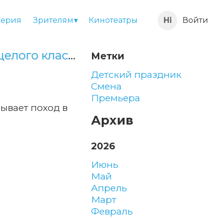
ерия
Зрителям
Кинотеатры
Войти
Разыгрываем коллективный поход в кино для целого класса
Метки
Детский праздник
Смена
Премьера
ывает поход в
Архив
2026
июнь
май
апрель
март
февраль