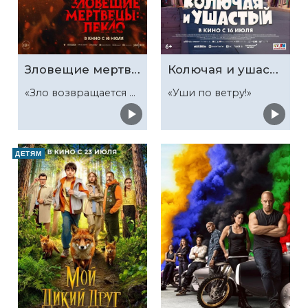
Зловещие мертвецы: Пекло
Колючая и ушастый
«Зло возвращается к корням»
«Уши по ветру!»
ДЕТЯМ