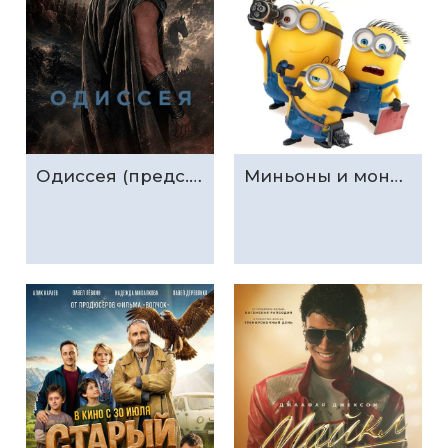
Одиссея (предс.обсл. & Три добрых дела)
Миньоны и монстры (предс.обсл. & Три добрых дела)