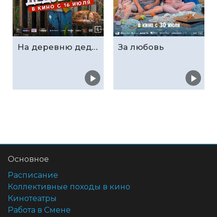
На деревню дедушке 2
За любовь
Основное
Расписание
Коллективные походы в кино
Кинотеатры
Работа в Смене