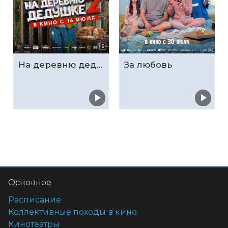
На деревню дедушке 2
За любовь
Основное
Расписание
Коллективные походы в кино
Кинотеатры