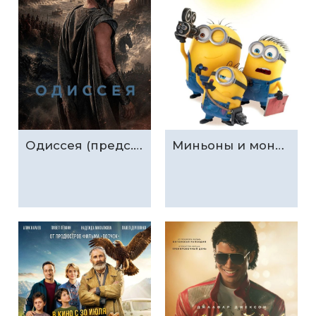
Одиссея (предс.обсл. & Три добрых дела)
Миньоны и монстры (предс.обсл. & Три добрых дела)