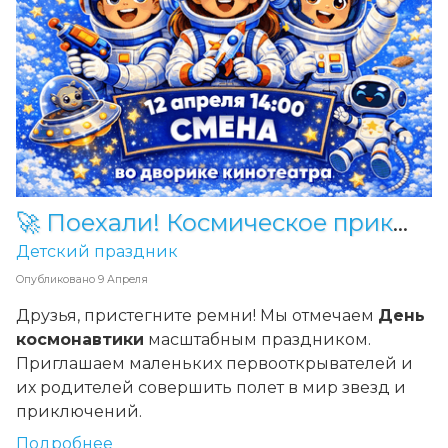
🚀 Поехали! Космическое приключение для всей семьи в «Смене»
Детский праздник
Опубликовано
9 Апреля
Друзья, пристегните ремни! Мы отмечаем
День
космонавтики
масштабным праздником.
Приглашаем маленьких первооткрывателей и
их родителей совершить полет в мир звезд и
приключений.
Подробнее