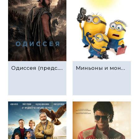
Одиссея (предс.обсл. & Три добрых дела)
Миньоны и монстры (предс.обсл. & Три добрых дела)