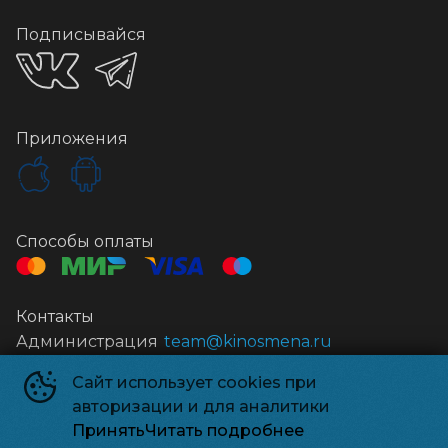
Подписывайся
Приложения
Способы оплаты
Контакты
Администрация
team@kinosmena.ru
Сайт использует cookies при
Киносмена
©
2026
авторизации и для аналитики
Powered by
p24.app
Принять
Читать подробнее