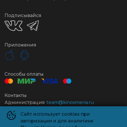
Подписывайся
Приложения
Способы оплаты
Контакты
Администрация
team@kinosmena.ru
Сайт использует cookies при
Киносмена
©
2026
авторизации и для аналитики
Powered by
p24.app