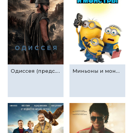
Одиссея (предс.обсл. & Три добрых дела)
Миньоны и монстры (предс.обсл. & Три добрых дела)