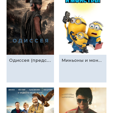
Одиссея (предс.обсл. & Три добрых дела)
Миньоны и монстры (предс.обсл. & Три добрых дела)