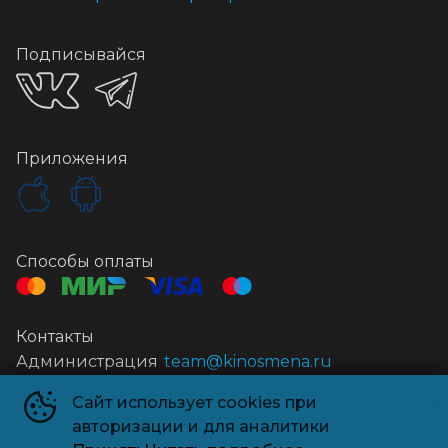
Подписывайся
Приложения
Способы оплаты
Контакты
Администрация
team@kinosmena.ru
Сайт использует cookies при
Киносмена
©
2026
авторизации и для аналитики
Powered by
p24.app