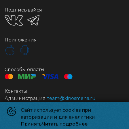
Подписывайся
Приложения
Способы оплаты
Контакты
Администрация
team@kinosmena.ru
Сайт использует cookies при
Киносмена
©
2026
авторизации и для аналитики
Powered by
p24.app
Принять
Читать подробнее