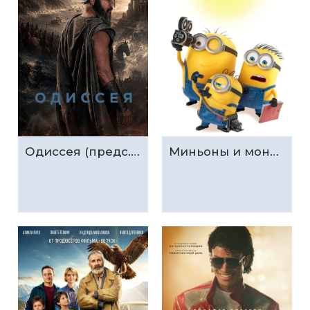
Одиссея (предс.обсл. & Три добрых дела)
Миньоны и монстры (предс.обсл. & Три добрых дела)