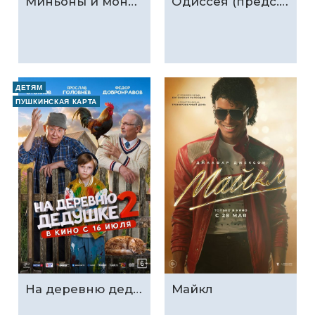
Миньоны и монстры (предс.обсл. & Три добрых дела)
Одиссея (предс.обсл. & Три добрых дела)
ДЕТЯМ
ПУШКИНСКАЯ КАРТА
На деревню дедушке 2
Майкл