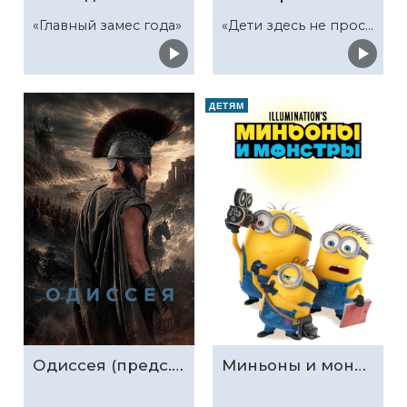
«Главный замес года»
«Дети здесь не просто так»
ДЕТЯМ
Одиссея (предс.обсл. & Три добрых дела)
Миньоны и монстры (предс.обсл. & Три добрых дела)