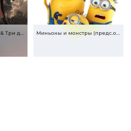
Одиссея (предс.обсл. & Три добрых дела)
Миньоны и монстры (предс.обсл. & Три добрых дела)