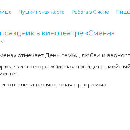
фиша
Пушкинская карта
Работа в Смене
Пицц
праздник в кинотеатре «Смена»
022
мена» отмечает День семьи, любви и верност
орике кинотеатра «Смена» пройдет семейны
месте».
приготовлена насыщенная программа.