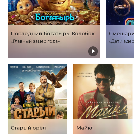
Последний богатырь. Колобок
Смешари
«Главный замес года»
«Дети здес
Старый орёл
Майкл