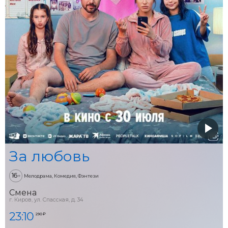
За любовь
16
+
Мелодрама, Комедия, Фэнтези
Смена
г. Киров, ул. Спасская, д. 34
23:10
290 ₽