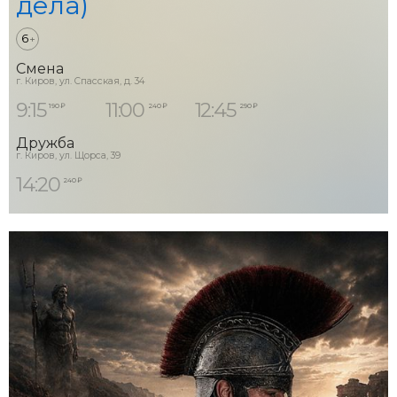
дела)
6
+
Смена
г. Киров, ул. Спасская, д. 34
9:15
11:00
12:45
190 ₽
240 ₽
290 ₽
Дружба
г. Киров, ул. Щорса, 39
14:20
240 ₽