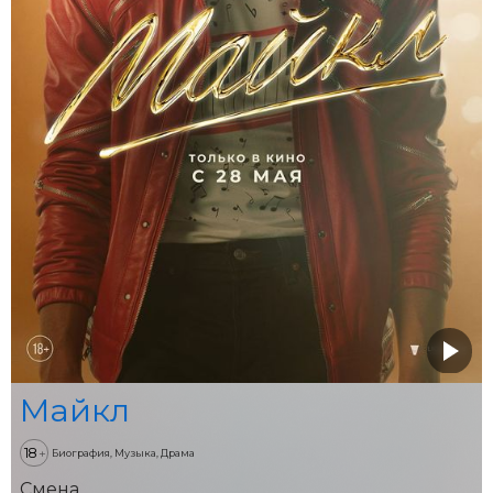
Майкл
18
+
Биография, Музыка, Драма
Смена