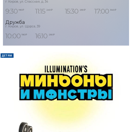
г. Киров, ул. Спасская, д. 34
9:30
11:15
15:30
17:00
190 ₽
240 ₽
290 ₽
340 ₽
Дружба
г. Киров, ул. Щорса, 39
10:00
16:10
190 ₽
290 ₽
ДЕТЯМ