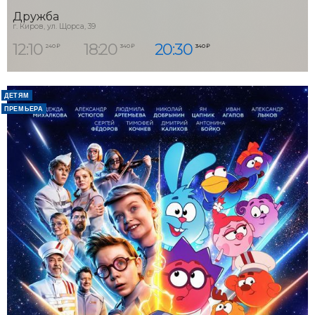
Дружба
г. Киров, ул. Щорса, 39
12:10
18:20
20:30
240 ₽
340 ₽
340 ₽
ДЕТЯМ
ПРЕМЬЕРА