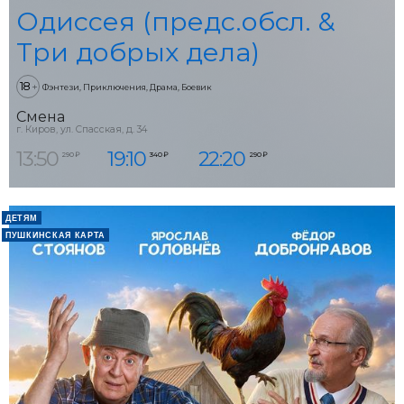
Одиссея (предс.обсл. &
Три добрых дела)
18
+
Фэнтези, Приключения, Драма, Боевик
Смена
г. Киров, ул. Спасская, д. 34
13:50
19:10
22:20
290 ₽
340 ₽
290 ₽
ДЕТЯМ
ПУШКИНСКАЯ КАРТА