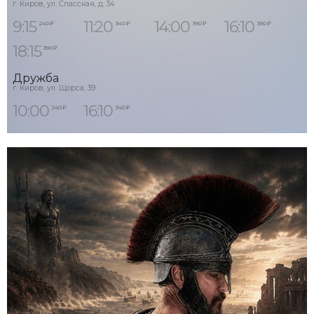
г. Киров, ул. Спасская, д. 34
9:15
11:20
14:00
16:10
240 ₽
340 ₽
390 ₽
390 ₽
18:15
390 ₽
Дружба
г. Киров, ул. Щорса, 39
10:00
16:10
240 ₽
340 ₽