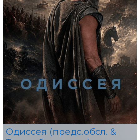
Одиссея (предс.обсл. &