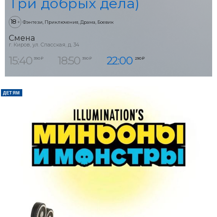
Три добрых дела)
18
+
Фэнтези, Приключения, Драма, Боевик
Смена
г. Киров, ул. Спасская, д. 34
15:40
18:50
22:00
390 ₽
390 ₽
290 ₽
ДЕТЯМ