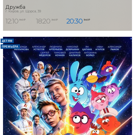
Дружба
г. Киров, ул. Щорса, 39
12:10
18:20
20:30
340 ₽
340 ₽
340 ₽
ДЕТЯМ
ПРЕМЬЕРА