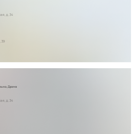
ая, д. 34
, 39
зыка, Драма
ая, д. 34