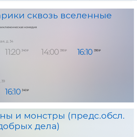
рики сквозь вселенные
риключенческая комедия
ая, д. 34
11:20
14:00
16:10
340 ₽
390 ₽
390 ₽
, 39
16:10
340 ₽
ны и монстры (предс.обсл.
добрых дела)