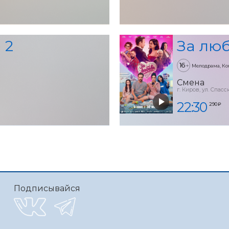
 2
За лю
16
+
Мелодрама, Ко
Смена
г. Киров, ул. Спасск
22:30
290 ₽
Подписывайся