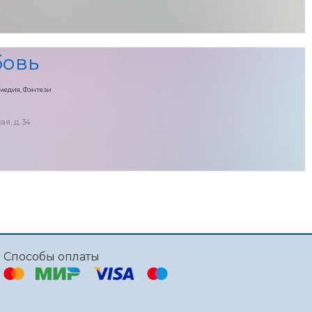
бовь
медия, Фэнтези
ая, д. 34
Способы оплаты