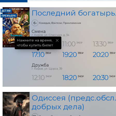
Последний богатырь
ДЕТЯМ
ПРЕМЬЕРА
6
+
Комедия, Фэнтези, Приключения
Смена
г. Киров, ул. Спасская, д. 34
Нажмите на время,

9:45
11:00
13:30
240 ₽
340 ₽
390 ₽
чтобы купить билет
17:10
19:20
20:20
390 ₽
390 ₽
390 ₽
Дружба
г. Киров, ул. Щорса, 39
12:10
18:20
20:30
340 ₽
340 ₽
340 ₽
Одиссея (предс.обсл.
добрых дела)