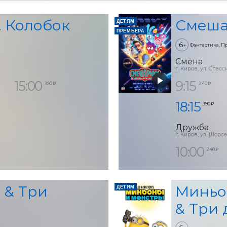
. Колобок
Смеша
ДЕТЯМ
ПРЕМЬЕРА
6
+
Фантастика, П
Смена
г. Киров, ул. Спасск
15:00
9:15
390 ₽
240 ₽
18:15
390 ₽
Дружба
г. Киров, ул. Щорса
10:00
240 ₽
 & Три
Миньо
ДЕТЯМ
& Три 