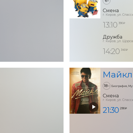
6
+
Смена
г. Киров, ул. Спасск
13:10
390 ₽
Дружба
г. Киров, ул. Щорса
14:20
340 ₽
Майкл
18
+
Биография, Му
Смена
г. Киров, ул. Спасск
21:30
290 ₽