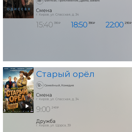
18
+
Фэнтези, Приключения, Драма, Боевик
Смена
г. Киров, ул. Спасская, д. 34
15:40
18:50
22:00
390 ₽
390 ₽
290 ₽
Старый орёл
12
+
Семейный, Комедия
Смена
г. Киров, ул. Спасская, д. 34
9:00
240 ₽
Дружба
г. Киров, ул. Щорса, 39