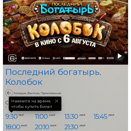
Последний богатырь.
Колобок
6
+
Комедия, Фэнтези, Приключения
Нажмите на время,

Смена
чтобы купить билет
г. Киров, ул. Спасская, д. 34
9:30
11:00
13:30
15:45
190 ₽
240 ₽
290 ₽
290 ₽
18:00
20:10
21:30
340 ₽
340 ₽
290 ₽