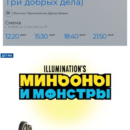
Три добрых дела)
18
+
Фэнтези, Приключения, Драма, Боевик
Смена
г. Киров, ул. Спасская, д. 34
12:20
15:30
18:40
21:50
290 ₽
290 ₽
340 ₽
290 ₽
ДЕТЯМ