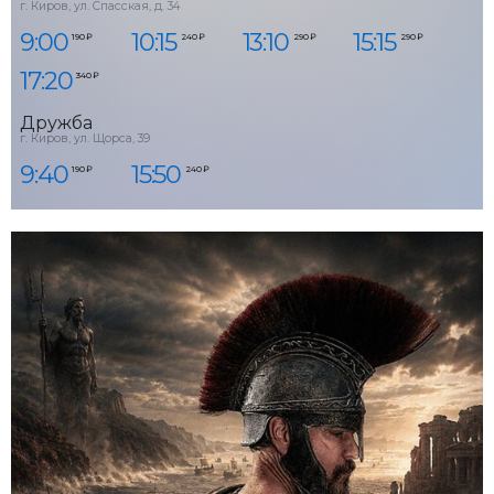
г. Киров, ул. Спасская, д. 34
9:00
10:15
13:10
15:15
190 ₽
240 ₽
290 ₽
290 ₽
17:20
340 ₽
Дружба
г. Киров, ул. Щорса, 39
9:40
15:50
190 ₽
240 ₽