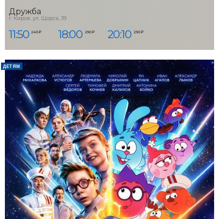
Дружба
г. Киров, ул. Щорса, 39
11:50
18:00
20:10
240 ₽
290 ₽
290 ₽
ДЕТЯМ