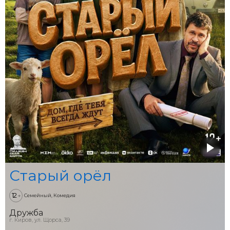
Старый орёл
12
+
Семейный, Комедия
Дружба
г. Киров, ул. Щорса, 39