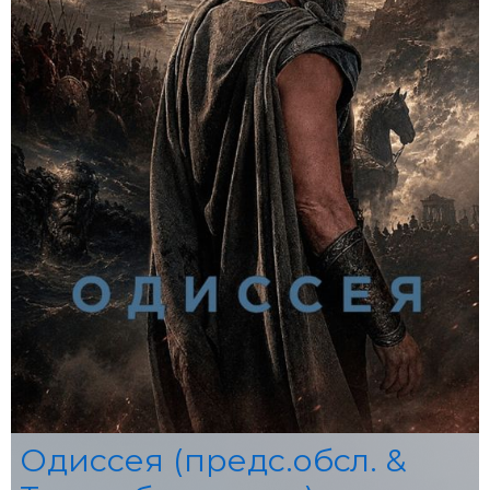
Одиссея (предс.обсл. &