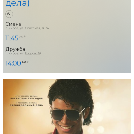
дела)
6
+
Смена
г. Киров, ул. Спасская, д. 34
11:45
240 ₽
Дружба
г. Киров, ул. Щорса, 39
14:00
240 ₽