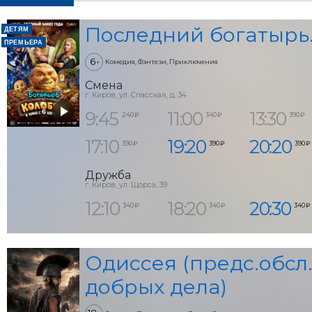
Последний богатырь
ДЕТЯМ
ПРЕМЬЕРА
6
+
Комедия, Фэнтези, Приключения
Смена
г. Киров, ул. Спасская, д. 34
9:45
11:00
13:30
240 ₽
340 ₽
390 ₽
17:10
19:20
20:20
390 ₽
390 ₽
390 ₽
Дружба
г. Киров, ул. Щорса, 39
12:10
18:20
20:30
340 ₽
340 ₽
340 ₽
Одиссея (предс.обсл.
добрых дела)