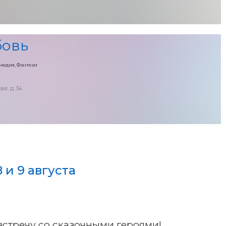
бовь
медия, Фэнтези
ая, д. 34
 и 9 августа
встречу со сказочными героями!