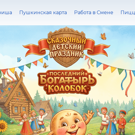
фиша
Пушкинская карта
Работа в Смене
Пицц