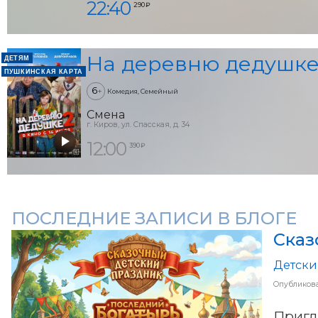
22:40
290 ₽
На деревню дедушке
ДЕТЯМ
ПУШКИНСКАЯ КАРТА
6
+
Комедия, Семейный
Смена
г. Киров, ул. Спасская, д. 34
12:00
390 ₽
ПОСЛЕДНИЕ ЗАПИСИ В БЛОГЕ
Сказ
Детски
Опубликов
Пригл