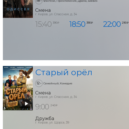
18
+
Фэнтези, Приключения, Драма, Боевик
Смена
г. Киров, ул. Спасская, д. 34
15:40
18:50
22:00
390 ₽
390 ₽
290 ₽
Старый орёл
12
+
Семейный, Комедия
Смена
г. Киров, ул. Спасская, д. 34
9:00
240 ₽
Дружба
г. Киров, ул. Щорса, 39