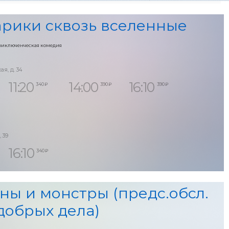
рики сквозь вселенные
риключенческая комедия
ая, д. 34
11:20
14:00
16:10
340 ₽
390 ₽
390 ₽
, 39
16:10
340 ₽
ны и монстры (предс.обсл.
добрых дела)