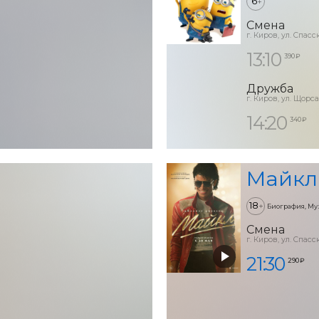
6
+
Смена
г. Киров, ул. Спасск
13:10
390 ₽
Дружба
г. Киров, ул. Щорса
14:20
340 ₽
Майкл
18
+
Биография, Му
Смена
г. Киров, ул. Спасск
21:30
290 ₽