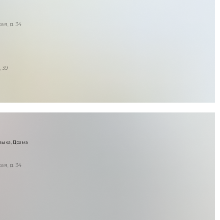
ая, д. 34
, 39
зыка, Драма
ая, д. 34