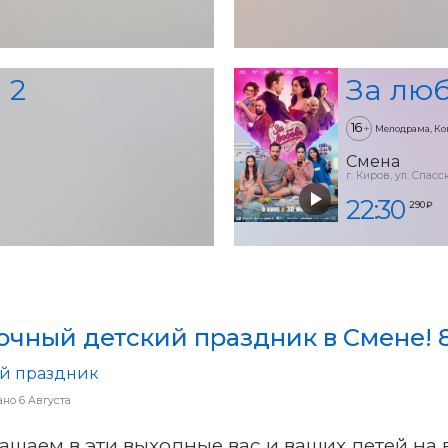
 2
За лю
16
+
Мелодрама, Ко
Смена
г. Киров, ул. Спасск
22:30
290 ₽
очный детский праздник в Смене! 8
й праздник
ано
6 Августа
ашаем в эти выходные вас и ваших детей на 