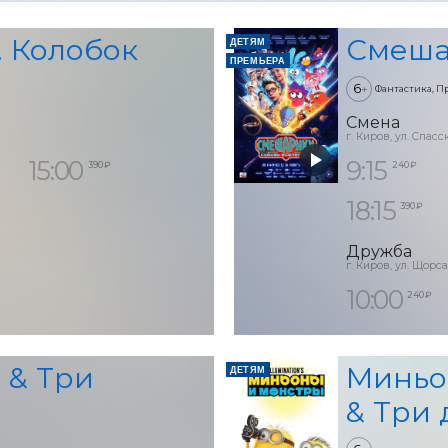
. Колобок
Смеша
ДЕТЯМ
ПРЕМЬЕРА
6
+
Фантастика, П
Смена
г. Киров, ул. Спасск
15:00
9:15
390 ₽
240 ₽
18:15
390 ₽
Дружба
г. Киров, ул. Щорса
10:00
240 ₽
 & Три
Миньо
ДЕТЯМ
& Три 