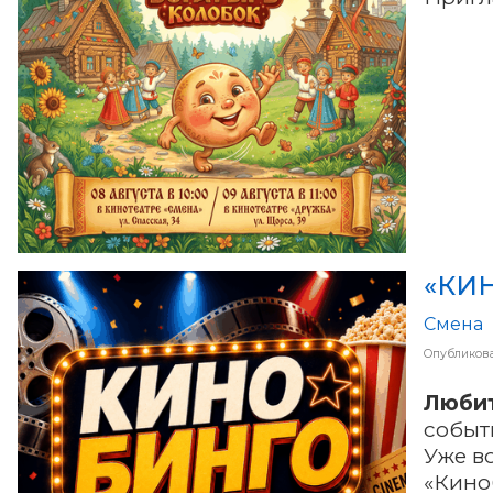
Смена
Опубликов
Любит
событ
Уже во
«Кино