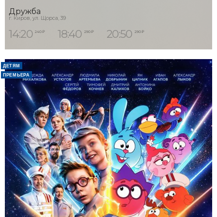
Дружба
г. Киров, ул. Щорса, 39
14:20
18:40
20:50
240 ₽
290 ₽
290 ₽
ДЕТЯМ
ПРЕМЬЕРА