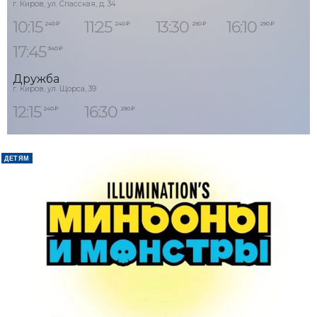
г. Киров, ул. Спасская, д. 34
10:15
11:25
13:30
16:10
240 ₽
240 ₽
290 ₽
290 ₽
17:45
340 ₽
Дружба
г. Киров, ул. Щорса, 39
12:15
16:30
240 ₽
290 ₽
ДЕТЯМ