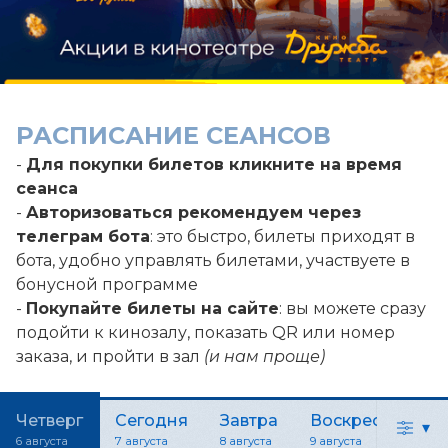
РАСПИСАНИЕ СЕАНСОВ
-
Для покупки билетов кликните на время
сеанса
-
Авторизоваться рекомендуем через
телеграм бота
: это быстро, билеты приходят в
бота, удобно управлять билетами, участвуете в
бонусной программе
-
Покупайте билеты на сайте
: вы можете сразу
подойти к кинозалу, показать QR или номер
заказа, и пройти в зал
(и нам проще)
Четверг
Сегодня
Завтра
Воскресенье
▾
6 августа
7 августа
8 августа
9 августа