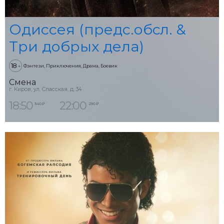
Одиссея (предс.обсл. &
Три добрых дела)
18
+
Фэнтези, Приключения, Драма, Боевик
Смена
г. Киров, ул. Спасская, д. 34
18:50
22:00
340 ₽
290 ₽