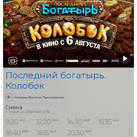
Последний богатырь.
Колобок
6
+
Комедия, Фэнтези, Приключения
Смена
г. Киров, ул. Спасская, д. 34
9:20
12:20
14:30
15:35
190 ₽
290 ₽
290 ₽
290 ₽
16:40
18:15
20:30
290 ₽
340 ₽
290 ₽