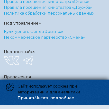
Правила посещения кинотеатра «Смена»
Правила посещения кинотеатра «Дружба»
Политика обработки персональных данных
Под управлением
Культурного фонда Эрмитаж
Некоммерческое партнёрство «Смена»
Подписывайся
Приложения
Сайт использует cookies при
авторизации и для аналитики
Принять
Читать подробнее
Способы оплаты