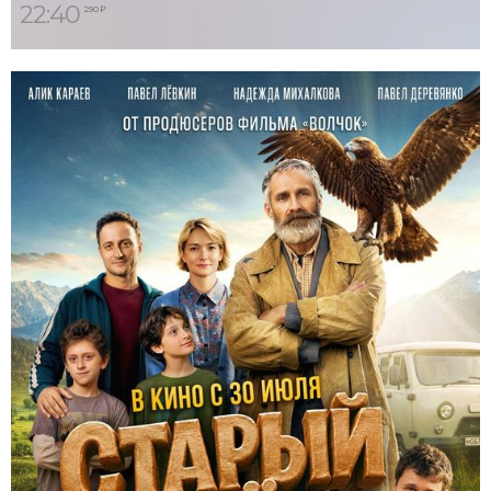
22:40
290 ₽