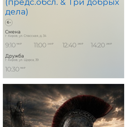
(предс.обсл. & Три добрых
дела)
6
+
Смена
г. Киров, ул. Спасская, д. 34
9:10
11:00
12:40
14:20
190 ₽
240 ₽
290 ₽
290 ₽
Дружба
г. Киров, ул. Щорса, 39
10:30
190 ₽