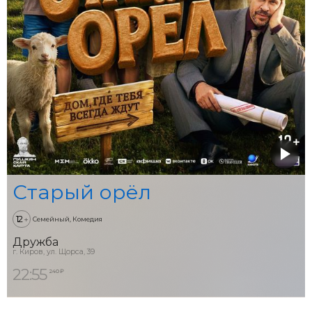
Старый орёл
12
+
Семейный, Комедия
Дружба
г. Киров, ул. Щорса, 39
22:55
240 ₽