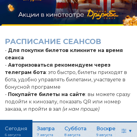
РАСПИСАНИЕ СЕАНСОВ
-
Для покупки билетов кликните на время
сеанса
-
Авторизоваться рекомендуем через
телеграм бота
: это быстро, билеты приходят в
бота, удобно управлять билетами, участвуете в
бонусной программе
-
Покупайте билеты на сайте
: вы можете сразу
подойти к кинозалу, показать QR или номер
заказа, и пройти в зал
(и нам проще)
Сегодня
Завтра
Суббота
Воскресенье
▾
6 августа
7 августа
8 августа
9 августа