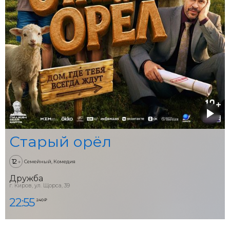
Старый орёл
12
+
Семейный, Комедия
Дружба
г. Киров, ул. Щорса, 39
22:55
240 ₽