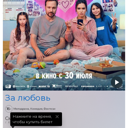
За любовь
16
+
Мелодрама, Комедия, Фэнтези
Нажмите на время,

Смена
чтобы купить билет
г. Киров, ул. Спасская, д. 34