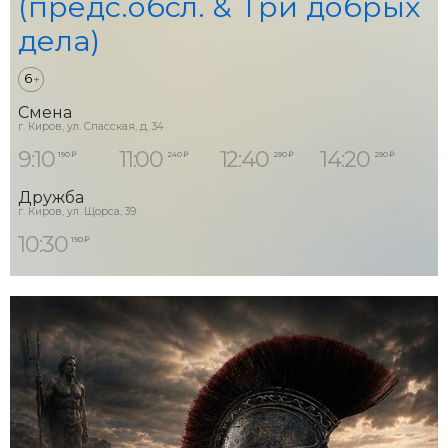
(предс.обсл. & Три добрых
дела)
6
+
Смена
г. Киров, ул. Спасская, д. 34
9:10
11:00
12:40
14:20
190 ₽
240 ₽
290 ₽
290 ₽
Дружба
г. Киров, ул. Щорса, 39
10:30
190 ₽