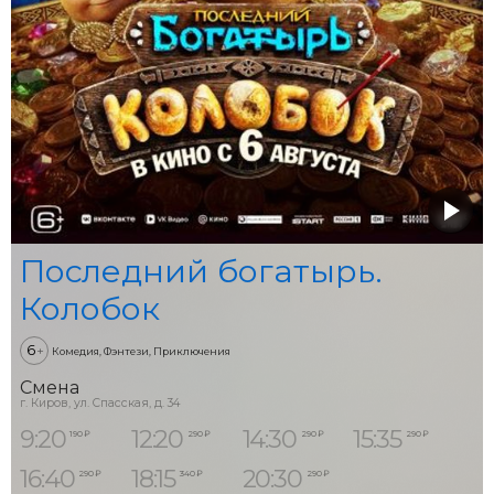
Последний богатырь.
Колобок
6
+
Комедия, Фэнтези, Приключения
Смена
г. Киров, ул. Спасская, д. 34
9:20
12:20
14:30
15:35
190 ₽
290 ₽
290 ₽
290 ₽
16:40
18:15
20:30
290 ₽
340 ₽
290 ₽