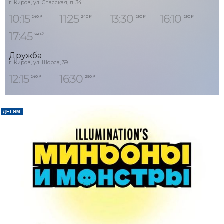
г. Киров, ул. Спасская, д. 34
10:15
11:25
13:30
16:10
240 ₽
240 ₽
290 ₽
290 ₽
17:45
340 ₽
Дружба
г. Киров, ул. Щорса, 39
12:15
16:30
240 ₽
290 ₽
ДЕТЯМ