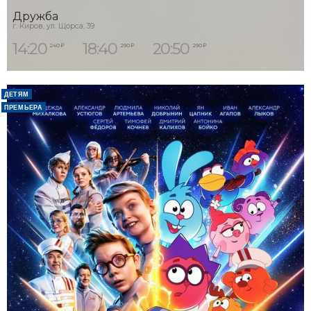
Дружба
г. Киров, ул. Щорса, 39
14:20
18:40
20:50
240 ₽
290 ₽
290 ₽
ДЕТЯМ
ПРЕМЬЕРА