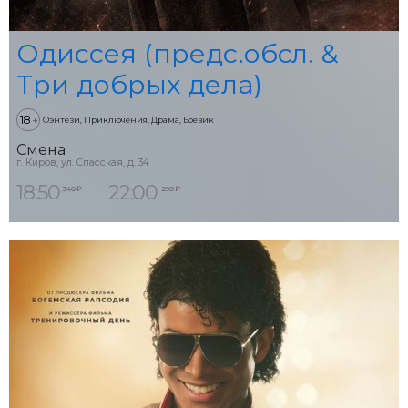
Одиссея (предс.обсл. &
Три добрых дела)
18
+
Фэнтези, Приключения, Драма, Боевик
Смена
г. Киров, ул. Спасская, д. 34
18:50
22:00
340 ₽
290 ₽